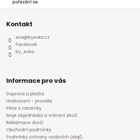
pořezání se.
Z
á
Kontakt
p
a
eva
@
byevka.cz
t
Facebook
í
by_evka
Informace pro vás
Doprava a platba
Hodnocení - pravidla
Péče o náramky
Moje objednávka a vrácení zboží
Reklamace zboží
Obchodní podmínky
Podmínky ochrany osobních údajů