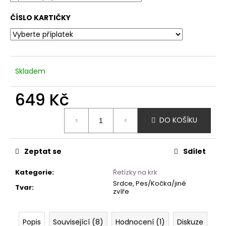
ČÍSLO KARTIČKY
Skladem
649 Kč
Měrná
DO KOŠÍKU
cena:
Zeptat se
Sdílet
Kategorie
:
Řetízky na krk
Srdce, Pes/Kočka/jiné
Tvar
:
zvíře
Popis
Související (8)
Hodnocení (1)
Diskuze