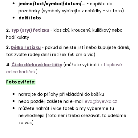
jméno/text/symbol/datum/...
- napište do
poznámky (symboly vybírejte z nabídky - viz foto)
další foto
2.
Typ (styl) řetízku
- klasický, kroucený, kuličkový nebo
hadí kulatý
3.
Délka řetízku
- pokud si nejste jistí nebo kupujete dárek,
tak zvolte raději delší řetízek (50 cm a víc)
4.
Číslo dárkové kartičky
(můžete vybírat i z
tlapkové
edice kartiček
)
Foto zvířete:
nahrajte do přílohy při vkládání do košíku
nebo později zašlete na e-mail
eva@byevka.cz
můžete nahrát i více fotek a my vybereme tu
nejvhodnější (foto není třeba ořezávat, to uděláme
za vás)