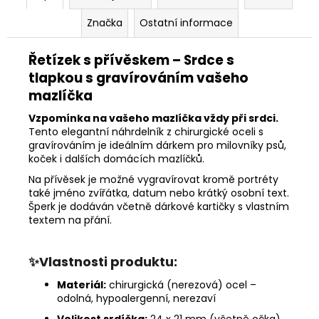
Značka
Ostatní informace
Řetízek s přívěskem – Srdce s
tlapkou s gravírováním vašeho
mazlíčka
Vzpomínka na vašeho mazlíčka vždy při srdci.
Tento elegantní náhrdelník z chirurgické oceli s
gravírováním je ideálním dárkem pro milovníky psů,
koček i dalších domácích mazlíčků.
Na přívěsek je možné vygravírovat kromě portréty
také jméno zvířátka, datum nebo krátký osobní text.
Šperk je dodáván včetně dárkové kartičky s vlastním
textem na přání.
✨Vlastnosti produktu:
Materiál:
chirurgická (nerezová) ocel –
odolná, hypoalergenní, nerezaví
Velikost srdíčka:
24 x 21 mm (včetně očka)