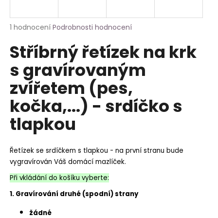
a
j
Průměrné
1 hodnocení
Podrobnosti hodnocení
í
hodnocení
Stříbrný řetízek na krk
produktu
t
je
?
s gravírovaným
5,0
z
zvířetem (pes,
5
hvězdiček.
kočka,...) - srdíčko s
HLEDAT
tlapkou
Řetízek se srdíčkem s tlapkou - na první stranu bude
vygravírován Váš domácí mazlíček.
Při vkládání do košíku vyberte:
1. Gravírování druhé (spodní) strany
žádné