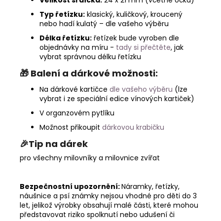
Typ řetízku:
klasický, kuličkový, kroucený
nebo hadí kulatý – dle vašeho výběru
Délka řetízku:
řetízek bude vyroben dle
objednávky na míru -
tady si přečtěte
, jak
vybrat správnou délku řetízku
🎁
Balení a dárkové možnosti:
Na dárkové kartičce
dle vašeho výběru
(lze
vybrat i ze speciální edice vínových kartiček)
V organzovém pytlíku
Možnost přikoupit
dárkovou krabičku
🎉Tip na dárek
pro všechny milovníky a milovnice zvířat
Bezpečnostní upozornění:
Náramky, řetízky,
náušnice a psí známky nejsou vhodné pro děti do 3
let, jelikož výrobky obsahují malé části, které mohou
představovat riziko spolknutí nebo udušení či