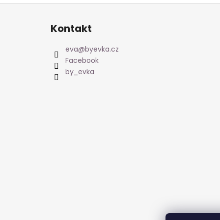
Z
á
Kontakt
p
a
eva
@
byevka.cz
t
Facebook
í
by_evka