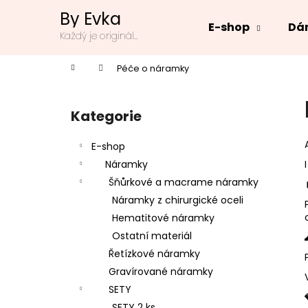
K
Přejít
By Evka
na
o
E-shop
Dár
obsah
Zpět
Zpět
Každý je originál...
š
do
do
í
Domů
Péče o náramky
k
obchodu
obchodu
P
o
Kategorie
Přeskočit
s
kategorie
t
E-shop
r
Náramky
a
Šňůrkové a macrame náramky
n
Náramky z chirurgické oceli
n
Hematitové náramky
í
Ostatní materiál
p
Řetízkové náramky
a
Gravírované náramky
n
SETY
e
SETY 2 ks