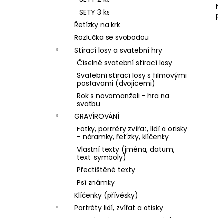
l
SETY 3 ks
Řetízky na krk
Rozlučka se svobodou
Stírací losy a svatební hry
Číselné svatební stírací losy
Svatební stírací losy s filmovými
postavami (dvojicemi)
Rok s novomanželi - hra na
svatbu
GRAVÍROVÁNÍ
Fotky, portréty zvířat, lidí a otisky
- náramky, řetízky, klíčenky
Vlastní texty (jména, datum,
text, symboly)
Předtištěné texty
Psí známky
Klíčenky (přívěsky)
Portréty lidí, zvířat a otisky