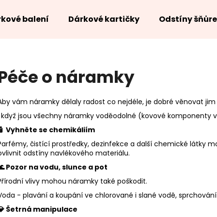
kové balení
Dárkové kartičky
Odstíny šňůr
Co potřebujete najít?
Péče o náramky
HLEDAT
Aby vám náramky dělaly radost co nejdéle, je dobré věnovat jim t
I když jsou všechny náramky voděodolné (kovové komponenty vá
🧴 Vyhněte se chemikáliím
Parfémy, čistící prostředky, dezinfekce a další chemické látky
ovlivnit odstíny navlékového materiálu.
🌊 Pozor na vodu, slunce a pot
Přírodní vlivy mohou náramky také poškodit.
Voda - plavání a koupání ve chlorované i slané vodě, sprchování
💎 Šetrná manipulace