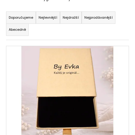
a
Ř
j
a
Doporučujeme
Nejlevnější
Nejdražší
Nejprodávanější
í
z
t
Abecedně
e
?
n
V
í
ý
p
p
r
HLEDAT
i
o
s
d
p
u
r
k
o
t
d
ů
u
k