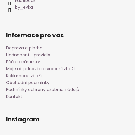
t
Facebook
í
í
by_evka
p
r
v
k
Informace pro vás
y
v
Doprava a platba
ý
Hodnocení - pravidla
p
i
Péče o náramky
s
Moje objednávka a vrácení zboží
u
Reklamace zboží
Obchodní podmínky
Podmínky ochrany osobních údajů
Kontakt
Instagram