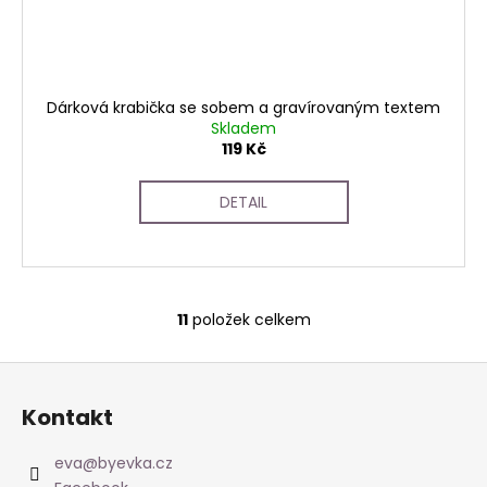
Dárková krabička se sobem a gravírovaným textem
Skladem
119 Kč
DETAIL
11
položek celkem
O
v
Z
l
á
á
Kontakt
d
p
a
a
eva
@
byevka.cz
c