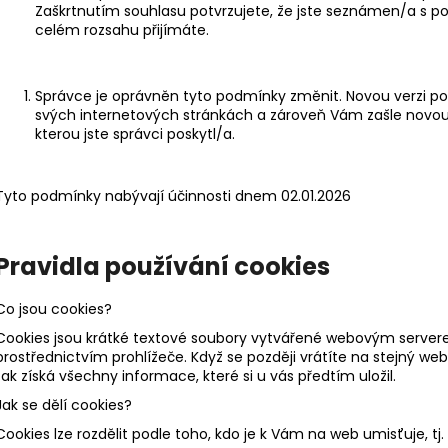
Zaškrtnutím souhlasu potvrzujete, že jste seznámen/a s p
celém rozsahu přijímáte.
Správce je oprávněn tyto podmínky změnit. Novou verzi p
svých internetových stránkách a zároveň Vám zašle novou
kterou jste správci poskytl/a.
Tyto podmínky nabývají účinnosti dnem 02.01.2026
Pravidla používání cookies
Co jsou cookies?
Cookies jsou krátké textové soubory vytvářené webovým server
prostřednictvím prohlížeče. Když se později vrátíte na stejný web
tak získá všechny informace, které si u vás předtím uložil.
Jak se dělí cookies?
Cookies lze rozdělit podle toho, kdo je k Vám na web umisťuje, tj.