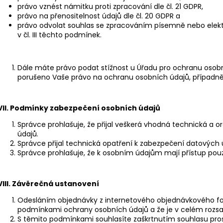
právo vznést námitku proti zpracování dle čl. 21 GDPR,
právo na přenositelnost údajů dle čl. 20 GDPR a
právo odvolat souhlas se zpracováním písemně nebo elek
v čl. III těchto podmínek.
Dále máte právo podat stížnost u Úřadu pro ochranu osobn
porušeno Vaše právo na ochranu osobních údajů, případně 
VII.
Podmínky zabezpečení osobních údajů
Správce prohlašuje, že přijal veškerá vhodná technická a 
údajů.
Správce přijal technická opatření k zabezpečení datových úl
Správce prohlašuje, že k osobním údajům mají přístup pou
VIII.
Závěrečná ustanovení
Odesláním objednávky z internetového objednávkového for
podmínkami ochrany osobních údajů a že je v celém rozsa
S těmito podmínkami souhlasíte zaškrtnutím souhlasu pro