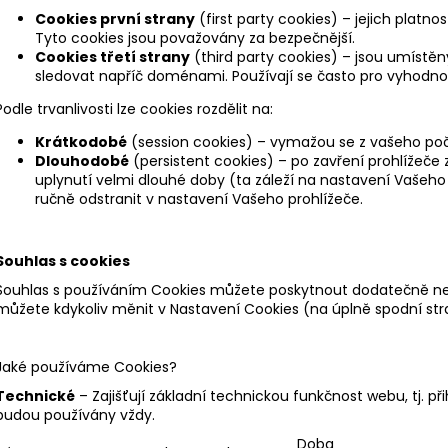
Cookies první strany
(first party cookies) – jejich platn
Tyto cookies jsou považovány za bezpečnější.
Cookies třetí strany
(third party cookies) – jsou umístěn
sledovat napříč doménami. Používají se často pro vyhodno
Podle trvanlivosti lze cookies rozdělit na:
Krátkodobé
(session cookies) – vymažou se z vašeho počí
Dlouhodobé
(persistent cookies) – po zavření prohlížeče
uplynutí velmi dlouhé doby (ta záleží na nastavení Vašeho
ručně odstranit v nastavení Vašeho prohlížeče.
Souhlas s cookies
Souhlas s používáním Cookies můžete poskytnout dodatečně neb
můžete kdykoliv měnit v Nastavení Cookies (na úplně spodní st
Jaké používáme Cookies?
Technické
– Zajišťují základní technickou funkčnost webu, tj. př
budou používány vždy.
Doba