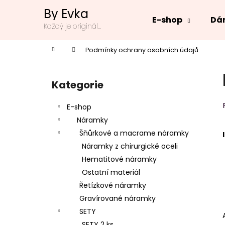
K
Přejít
By Evka
na
o
E-shop
Dár
obsah
Zpět
Zpět
Každý je originál...
š
do
do
í
Domů
Podmínky ochrany osobních údajů
k
obchodu
obchodu
P
o
Kategorie
Přeskočit
s
kategorie
t
E-shop
r
Náramky
a
Šňůrkové a macrame náramky
n
Náramky z chirurgické oceli
n
Hematitové náramky
í
Ostatní materiál
p
Řetízkové náramky
a
Gravírované náramky
n
SETY
e
SETY 2 ks