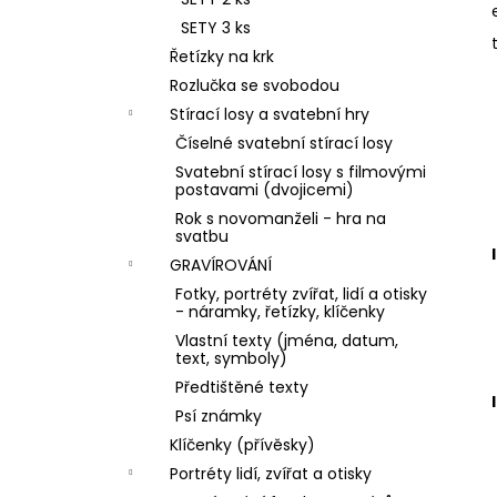
l
SETY 3 ks
Řetízky na krk
Rozlučka se svobodou
Stírací losy a svatební hry
Číselné svatební stírací losy
Svatební stírací losy s filmovými
postavami (dvojicemi)
Rok s novomanželi - hra na
svatbu
I
GRAVÍROVÁNÍ
Fotky, portréty zvířat, lidí a otisky
- náramky, řetízky, klíčenky
Vlastní texty (jména, datum,
text, symboly)
Předtištěné texty
I
Psí známky
Klíčenky (přívěsky)
Portréty lidí, zvířat a otisky