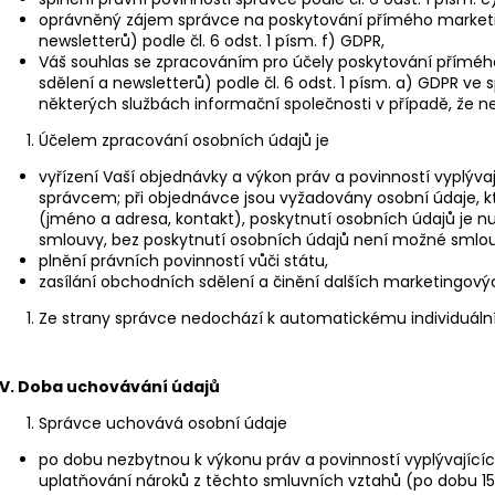
oprávněný zájem správce na poskytování přímého marketi
newsletterů) podle čl. 6 odst. 1 písm. f) GDPR,
Váš souhlas se zpracováním pro účely poskytování příméh
sdělení a newsletterů) podle čl. 6 odst. 1 písm. a) GDPR ve 
některých službách informační společnosti v případě, že n
Účelem zpracování osobních údajů je
vyřízení Vaší objednávky a výkon práv a povinností vyplýv
správcem; při objednávce jsou vyžadovány osobní údaje, k
(jméno a adresa, kontakt), poskytnutí osobních údajů je 
smlouvy, bez poskytnutí osobních údajů není možné smlouvu 
plnění právních povinností vůči státu,
zasílání obchodních sdělení a činění dalších marketingových
Ze strany správce nedochází k automatickému individuáln
IV.
Doba uchovávání údajů
Správce uchovává osobní údaje
po dobu nezbytnou k výkonu práv a povinností vyplývajíc
uplatňování nároků z těchto smluvních vztahů (po dobu 15