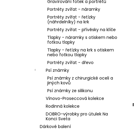
Gravírování fotek a portrétů
Portréty zvířat - náramky
Portréty zvířat - řetízky
(náhrdelníky) na krk
Portréty zvířat - přívěsky na klíče
Tlapky - náramky s otiskem nebo
fotkou tlapky
Tlapky - řetízky na krk s otiskem
nebo fotkou tlapky
Portréty zvířat - dřevo
Psí známky
Psí známky z chirurgické oceli a
jiných kovů
Psí známky ze silikonu
Vínovo-Proseccová kolekce
Rodinná kolekce
DOBRO-výrobky pro útulek Na
Konci Sveta
Dárkové balení