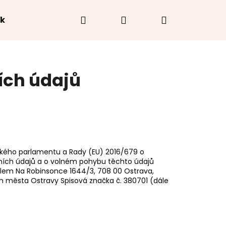
Hledat
Přihlášení
Nákupní
ek
Hodnocení obchodu
O náramcích
Jak
košík
ích údajů
ského parlamentu a Rady (EU) 2016/679 o
bních údajů a o volném pohybu těchto údajů
lem Na Robinsonce 1644/3, 708 00 Ostrava
,
 města Ostravy Spisová značka č. 380701 (dále