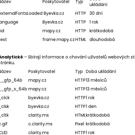
Název
Poskytovatel
Typ
ukládání
externalFontsLoaded
Byevka.cz
HTTP
30 dní
language
Byevka.cz
HTTP
1 rok
sid
mapy.cz
HTTP
krátkodobá
test
frame.mapy.cz
HTML
dlouhodobá
Analytické
– Sbírají informace o chování uživatelů webových s
stránku.
Název
Poskytovatel
Typ
Doba ukládání
__gfp_64b
mapy.cz
HTTP
13 měsíců
__gfp_s_64b
mapy.cz
HTTP
13 měsíců
_clck
byevka.cz
HTTP
1 rok
_clsk
byevka.cz
HTTP
1 den
_cltk
clarity.ms
HTML
krátkodobá
c.gif
c.clarity.ms
Pixel
krátkodobá
CLID
clarity.ms
HTTP
1 rok