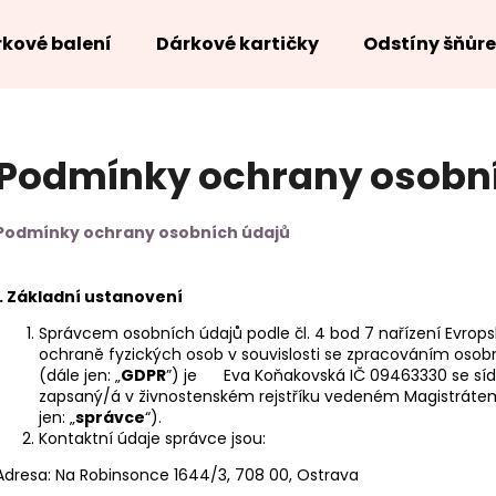
kové balení
Dárkové kartičky
Odstíny šňůr
Co potřebujete najít?
Podmínky ochrany osobn
HLEDAT
Podmínky ochrany osobních údajů
I.
Základní ustanovení
Správcem osobních údajů podle čl. 4 bod 7 nařízení Evrop
ochraně fyzických osob v souvislosti se zpracováním oso
(dále jen: „
GDPR
”) je Eva Koňakovská IČ 09463330 se síd
zapsaný/á v živnostenském rejstříku vedeném Magistrátem
jen: „
správce
“).
Kontaktní údaje správce jsou:
Adresa: Na Robinsonce 1644/3, 708 00, Ostrava