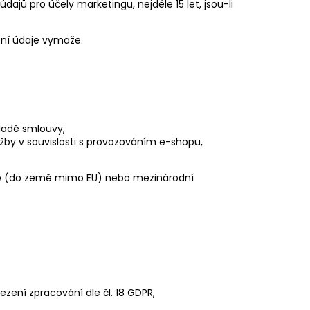
ajů pro účely marketingu, nejdéle 15 let, jsou-li
ní údaje vymaže.
kladě smlouvy,
užby v souvislosti s provozováním e-shopu,
mě (do země mimo EU) nebo mezinárodní
zení zpracování dle čl. 18 GDPR,