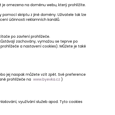
ost je omezena na doménu webu, který prohlížíte.
y pomocí skriptu z jiné domény. Uživatele tak lze
cení účinnosti reklamních kanálů.
tače po zavření prohlížeče.
 zůstávají zachovány, vymažou se teprve po
 prohlížeče a nastavení cookies). Můžete je také
o jej naopak můžete vzít zpět. Své preference
raně prohlížeče na
www.byevka.cz
)
ihlašování, využívání služeb apod. Tyto cookies