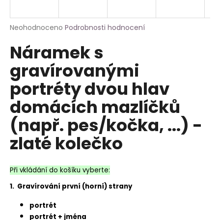
a
j
Průměrné
Neohodnoceno
Podrobnosti hodnocení
í
hodnocení
Náramek s
produktu
t
je
?
gravírovanými
0,0
z
portréty dvou hlav
5
hvězdiček.
domácích mazlíčků
HLEDAT
(např. pes/kočka, ...) -
zlaté kolečko
Při vkládání do košíku vyberte:
1. Gravírování první (horní) strany
portrét
portrét + jména