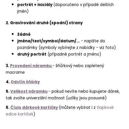
portrét + iniciály
(doporučeno v případě delších
jměn)
2. Gravírování druhé (spodní) strany
žádné
jména/text/symbol/datum/...
- napište do
poznámky (symboly vybírejte z nabídky - viz foto)
druhý portrét
(případně portrét a jméno)
3.
Provedení náramku
- šňůrkový nebo zapletený
macrame
4.
Odstín šňůrky
5.
Velikost náramku
- pokud nevíte nebo kupujete dárek,
tak zvolte univerzální možnost (uzlíky jsou posuvné)
6.
Číslo dárkové kartičky
(můžete vybírat i z
tlapkové
edice kartiček
)