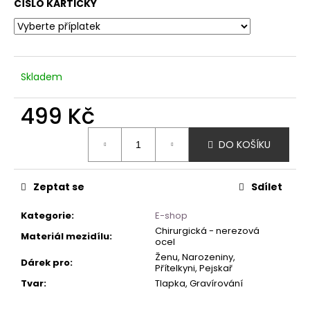
ČÍSLO KARTIČKY
Skladem
499 Kč
Měrná
DO KOŠÍKU
cena:
Zeptat se
Sdílet
Kategorie
:
E-shop
Chirurgická - nerezová
Materiál mezidílu
:
ocel
Ženu, Narozeniny,
Dárek pro
:
Přítelkyni, Pejskař
Tvar
:
Tlapka, Gravírování