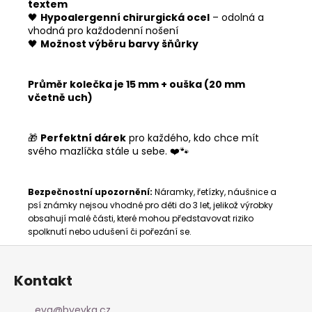
textem
🖤
Hypoalergenní chirurgická ocel
– odolná a
vhodná pro každodenní nošení
🖤
Možnost výběru barvy šňůrky
Průměr kolečka je 15 mm + ouška (20 mm
včetně uch)
🎁
Perfektní dárek
pro každého, kdo chce mít
svého mazlíčka stále u sebe. ❤️🐾
Bezpečnostní upozornění:
Náramky, řetízky, náušnice a
psí známky nejsou vhodné pro děti do 3 let, jelikož výrobky
obsahují malé části, které mohou představovat riziko
spolknutí nebo udušení či pořezání se.
Z
á
Kontakt
p
a
eva
@
byevka.cz