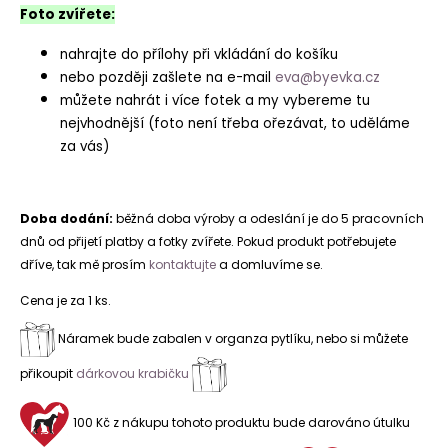
Foto zvířete:
nahrajte do přílohy při vkládání do košíku
nebo později zašlete na e-mail
eva@byevka.cz
můžete nahrát i více fotek a my vybereme tu
nejvhodnější (foto není třeba ořezávat, to uděláme
za vás)
Doba dodání:
běžná doba výroby a odeslání je do 5 pracovních
dnů od přijetí platby a fotky zvířete. Pokud produkt potřebujete
dříve, tak mě prosím
kontaktujte
a domluvíme se.
Cena je za 1 ks.
Náramek bude zabalen v organza pytlíku, nebo si můžete
přikoupit
dárkovou krabičku
100 Kč z nákupu tohoto produktu bude darováno útulku