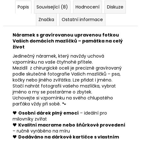
Popis
Související (8)
Hodnocení
Diskuze
Značka
Ostatní informace
Náramek s gravírovanou upravenou fotkou
Vašich domácích mazlíčků – památka na celý
život
Jedinečný náramek, který navždy uchová
vzpomínku na vaše čtyřnohé přítele.
Mezidíl z chirurgické oceli je precizně gravírovaný
podle skutečné fotografie Vašich mazlíčků – psa,
kočky nebo jiného zvířátka. Lze přidat i jméno.
Stačí nahrát fotografii vašeho mazlíčka, vybrat
jméno a my se postaráme o zbytek.
Uchovejte si vzpomínku na svého chlupatého
parťáka vždy při sobě. 🐾
🖤
Osobní dárek plný emocí
– ideální pro
milovníky zvířat
🖤
Kvalitní macrame nebo šňůrkové provedení
– ručně vyráběno na míru
🖤
Dodáváno na dárkové kartičce s vlastním