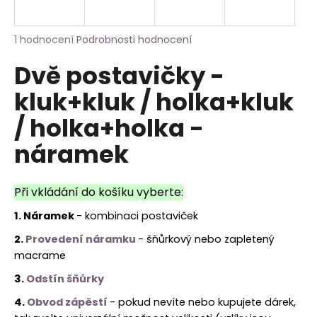
a
j
Průměrné
1 hodnocení
Podrobnosti hodnocení
í
hodnocení
Dvě postavičky -
produktu
t
je
?
kluk+kluk / holka+kluk
5,0
z
/ holka+holka -
5
hvězdiček.
náramek
HLEDAT
Při vkládání do košíku vyberte:
1. Náramek
- kombinaci postaviček
2.
Provedení náramku
- šňůrkový nebo zapletený
macrame
3.
Odstín šňůrky
4.
Obvod zápěstí
- pokud nevíte nebo kupujete dárek,