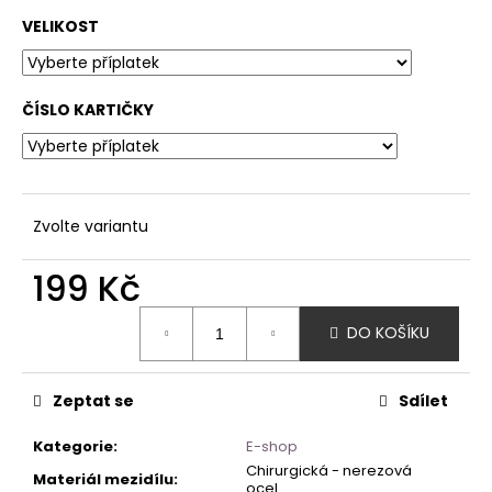
VELIKOST
ČÍSLO KARTIČKY
Zvolte variantu
199 Kč
Měrná
DO KOŠÍKU
cena:
Zeptat se
Sdílet
Kategorie
:
E-shop
Chirurgická - nerezová
Materiál mezidílu
:
ocel