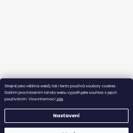
Sledovat na Instagramu
Strejně jako většina webů, tak i tento používá soubory cookies.
Dalším procházením tohoto webu vyjadřujete souhlas s jejich
používáním. Více informací
zde
.
Nastavení
Vytvořil Shoptet
Copyright 2026
By Evka
. Všechna práva vyhrazena.