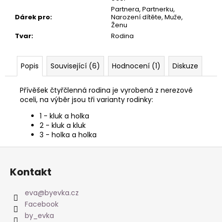
Partnera, Partnerku,
Dárek pro
:
Narození dítěte, Muže,
Ženu
Tvar
:
Rodina
Popis
Související (6)
Hodnocení (1)
Diskuze
Přívěšek čtyřčlenná rodina je vyrobená z nerezové
oceli, na výběr jsou tři varianty rodinky:
1 - kluk a holka
2 - kluk a kluk
3 - holka a holka
Z
á
Kontakt
p
a
eva
@
byevka.cz
t
Facebook
í
by_evka