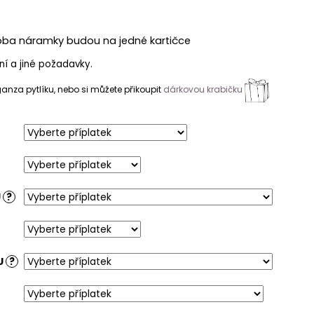
oba náramky budou na jedné kartičce
í a jiné požadavky.
nza pytlíku, nebo si můžete přikoupit
dárkovou krabičku
U
?
U
?