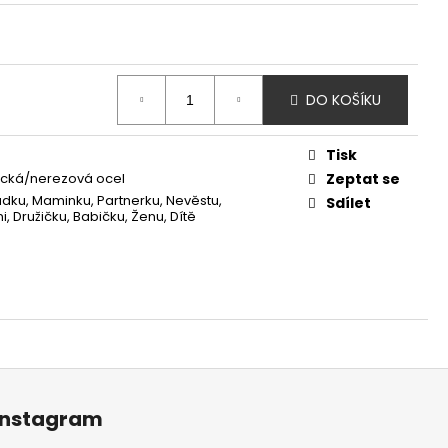
DO KOŠÍKU
Tisk
ická/nerezová ocel
Zeptat se
ku, Maminku, Partnerku, Nevěstu,
Sdílet
, Družičku, Babičku, Ženu, Dítě
Instagram