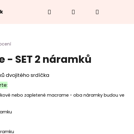
Hledat
Přihlášení
Nákupní
ek
Hodnocení obchodu
O náramcích
Jak
košík
ocení
ce - SET 2 náramků
ků dvojitého srdíčka
rte:
rkové nebo zapletené macrame
- oba náramky budou ve
ramku
áramku