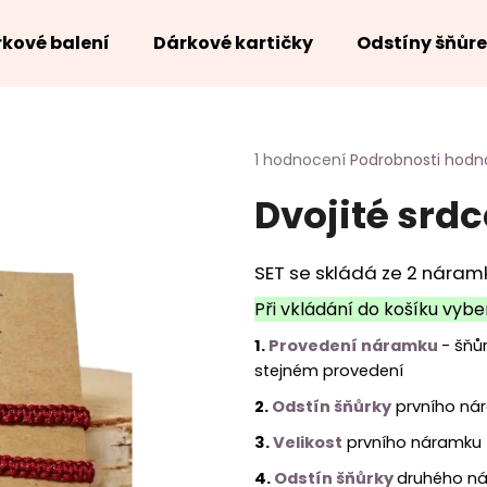
kové balení
Dárkové kartičky
Odstíny šňůr
Co potřebujete najít?
Průměrné
1 hodnocení
Podrobnosti hodn
hodnocení
Dvojité srd
produktu
HLEDAT
je
5,0
z
SET se skládá ze 2 náram
5
hvězdiček.
Při vkládání do košíku vybe
1.
Provedení náramku
- šňů
stejném provedení
2.
Odstín šňůrky
prvního ná
3.
Velikost
prvního náramku
4.
Odstín šňůrky
druhého n