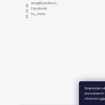
a
eva
@
byevka.cz
t
Facebook
í
by_evka
Strejně jako v
procházením t
informací
zde