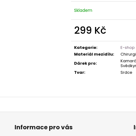
Skladem
299 Kč
Měrná
cena:
Kategorie
:
E-shop
Materiál mezidílu
:
Chirurg
Kamarád
Dárek pro
:
Svědkyni
Tvar
:
Srdce
Informace pro vás