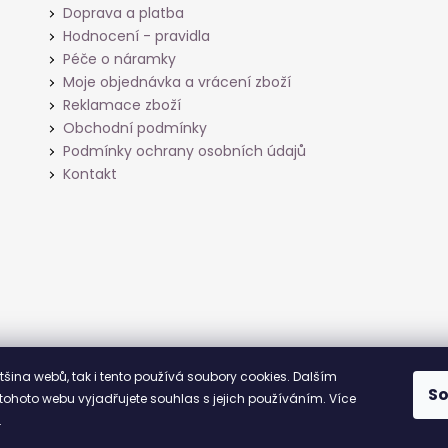
Doprava a platba
Hodnocení - pravidla
Péče o náramky
Moje objednávka a vrácení zboží
Reklamace zboží
Obchodní podmínky
Podmínky ochrany osobních údajů
Kontakt
ětšina webů, tak i tento používá soubory cookies. Dalším
S
ohoto webu vyjadřujete souhlas s jejich používáním. Více
.