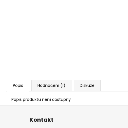
Popis
Hodnocení (1)
Diskuze
Popis produktu není dostupný
Z
á
Kontakt
p