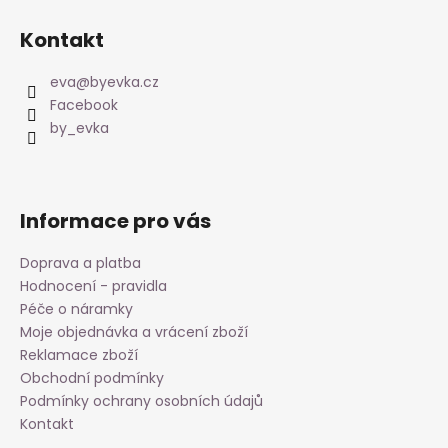
Z
á
Kontakt
p
a
eva
@
byevka.cz
t
Facebook
í
by_evka
Informace pro vás
Doprava a platba
Hodnocení - pravidla
Péče o náramky
Moje objednávka a vrácení zboží
Reklamace zboží
Obchodní podmínky
Podmínky ochrany osobních údajů
Kontakt