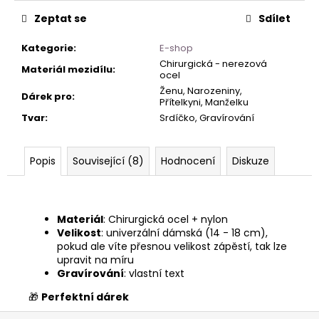
Zeptat se
Sdílet
Kategorie
:
E-shop
Chirurgická - nerezová
Materiál mezidílu
:
ocel
Ženu, Narozeniny,
Dárek pro
:
Přítelkyni, Manželku
Tvar
:
Srdíčko, Gravírování
Popis
Související (8)
Hodnocení
Diskuze
Materiál
: Chirurgická ocel + nylon
Velikost
: univerzální dámská (14 - 18 cm),
pokud ale víte přesnou velikost zápěstí, tak lze
upravit na míru
Gravírování
: vlastní text
🎁
Perfektní dárek