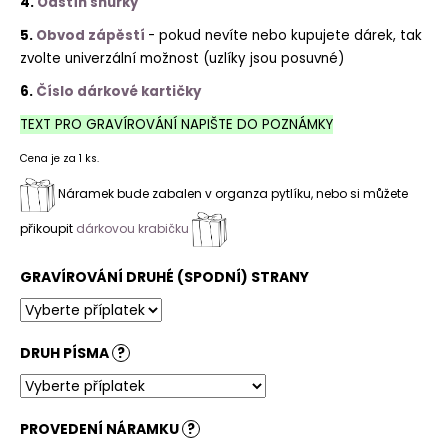
4.
Odstín šňůrky
5.
Obvod zápěstí
- pokud nevíte nebo kupujete dárek, tak
zvolte univerzální možnost (uzlíky jsou posuvné)
6.
Číslo dárkové kartičky
TEXT PRO GRAVÍROVÁNÍ NAPIŠTE DO POZNÁMKY
Cena je za 1 ks.
Náramek bude zabalen v organza pytlíku, nebo si můžete
přikoupit
dárkovou krabičku
GRAVÍROVÁNÍ DRUHÉ (SPODNÍ) STRANY
DRUH PÍSMA
?
PROVEDENÍ NÁRAMKU
?