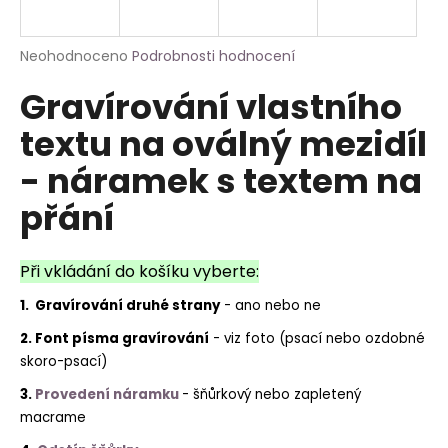
a
j
Průměrné
Neohodnoceno
Podrobnosti hodnocení
í
hodnocení
Gravírování vlastního
produktu
t
je
?
textu na oválný mezidíl
0,0
z
- náramek s textem na
5
hvězdiček.
přání
HLEDAT
Při vkládání do košíku vyberte:
1. Gravírování druhé strany
- ano nebo ne
2. Font písma gravírování
- viz foto (psací nebo ozdobné
skoro-psací)
3.
Provedení náramku
- šňůrkový nebo zapletený
macrame