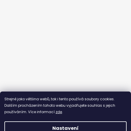
Sledovat na Instagramu
Strejně jako většina webů, tak i tento používá soubory cookies.
Dalším procházením tohoto webu vyjadřujete souhlas s jejich
používáním. Více informací
zde
.
Nastavení