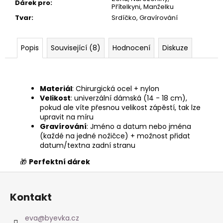
Dárek pro
:
Přítelkyni, Manželku
Tvar
:
Srdíčko, Gravírování
Popis
Související (8)
Hodnocení
Diskuze
Materiál
: Chirurgická ocel + nylon
Velikost
: univerzální dámská (14 - 18 cm),
pokud ale víte přesnou velikost zápěstí, tak lze
upravit na míru
Gravírování
: Jméno a datum nebo jména
(každé na jedné nožičce) + možnost přidat
datum/textna zadní stranu
🎁
Perfektní dárek
Z
á
Kontakt
p
a
eva
@
byevka.cz