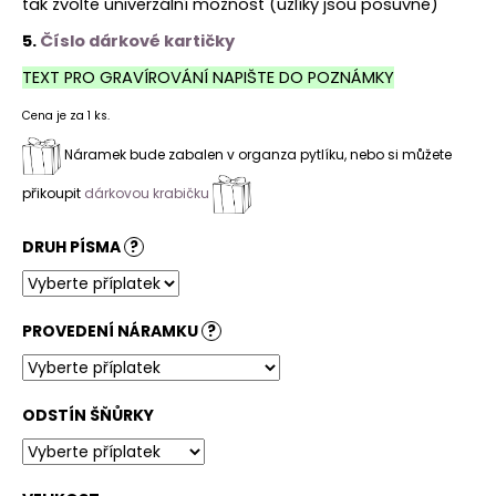
tak zvolte univerzální možnost (uzlíky jsou posuvné)
5.
Číslo dárkové kartičky
TEXT PRO GRAVÍROVÁNÍ NAPIŠTE DO POZNÁMKY
Cena je za 1 ks.
Náramek bude zabalen v organza pytlíku, nebo si můžete
přikoupit
dárkovou krabičku
DRUH PÍSMA
?
PROVEDENÍ NÁRAMKU
?
ODSTÍN ŠŇŮRKY