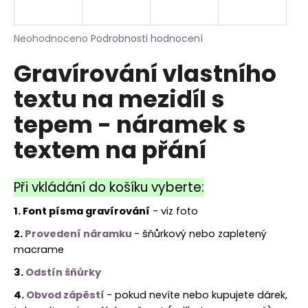
a
j
Průměrné
Neohodnoceno
Podrobnosti hodnocení
í
hodnocení
Gravírování vlastního
produktu
t
je
?
textu na mezidíl s
0,0
z
tepem - náramek s
5
hvězdiček.
textem na přání
HLEDAT
Při vkládání do košíku vyberte:
1. Font písma gravírování
- viz foto
2.
Provedení náramku
- šňůrkový nebo zapletený
macrame
3.
Odstín šňůrky
4.
Obvod zápěstí
- pokud nevíte nebo kupujete dárek,