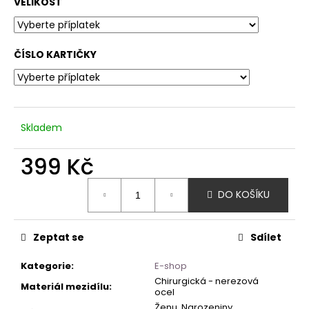
VELIKOST
ČÍSLO KARTIČKY
Skladem
399 Kč
Měrná
DO KOŠÍKU
cena:
Zeptat se
Sdílet
Kategorie
:
E-shop
Chirurgická - nerezová
Materiál mezidílu
:
ocel
Ženu, Narozeniny,