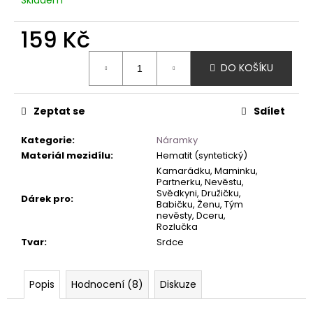
159 Kč
Měrná
DO KOŠÍKU
cena:
Zeptat se
Sdílet
Kategorie
:
Náramky
Materiál mezidílu
:
Hematit (syntetický)
Kamarádku, Maminku,
Partnerku, Nevěstu,
Svědkyni, Družičku,
Dárek pro
:
Babičku, Ženu, Tým
nevěsty, Dceru,
Rozlučka
Tvar
:
Srdce
Popis
Hodnocení (8)
Diskuze