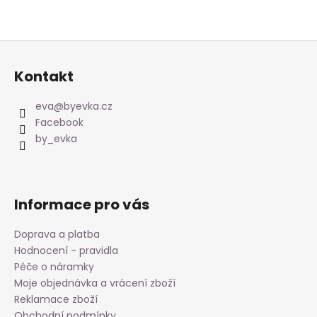
Z
á
Kontakt
p
a
eva
@
byevka.cz
t
Facebook
í
by_evka
Informace pro vás
Doprava a platba
Hodnocení - pravidla
Péče o náramky
Moje objednávka a vrácení zboží
Reklamace zboží
Obchodní podmínky