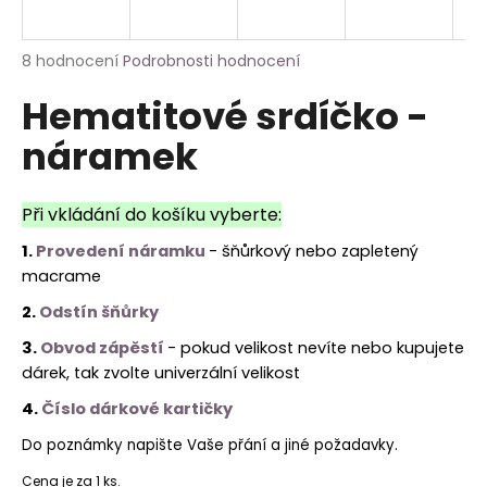
a
j
Průměrné
8 hodnocení
Podrobnosti hodnocení
í
hodnocení
Hematitové srdíčko -
produktu
t
je
?
náramek
5,0
z
5
hvězdiček.
Při vkládání do košíku vyberte:
1.
Provedení náramku
- šňůrkový nebo zapletený
HLEDAT
macrame
2.
Odstín šňůrky
3.
Obvod zápěstí
-
pokud velikost nevíte nebo kupujete
dárek, tak zvolte univerzální velikost
4.
Číslo dárkové kartičky
Do poznámky napište Vaše přání a jiné požadavky.
Cena je za 1 ks.