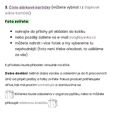
3.
Číslo dárkové kartičk
y
(můžete vybírat i z
tlapkové
edice kartiček
)
Foto zvířete:
nahrajte do přílohy při vkládání do košíku
nebo později zašlete na e-mail
eva@byevka.cz
můžete nahrát i více fotek a my vybereme tu
nejvhodnější (foto není třeba ořezávat, to uděláme
za vás)
K přívěsku bude přibalen i kroužek na klíče.
Doba dodání:
běžná doba výroby a odeslání je do 5 pracovních
dnů od přijetí platby a fotky zvířete. Pokud produkt potřebujete
dříve, tak mě prosím
kontaktujte
a domluvíme se.
Klíčenka bude zabalena v organza pytlíku, nebo si můžete
přikoupit
dárkovou krabičku