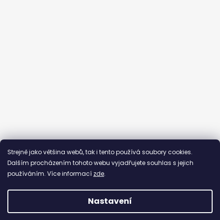
Sledovat na Instagramu
Strejně jako většina webů, tak i tento používá soubory cookies.
Dalším procházením tohoto webu vyjadřujete souhlas s jejich
používáním. Více informací
zde
.
Nastavení
Vytvořil Shoptet