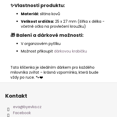
✨Vlastnosti produktu:
Materiál:
slitina kovů
Velikost srdíčka:
25 x 27 mm (šířka x délka -
včetně očka na provlečení kroužku)
🎁
Balení a dárkové možnosti:
V organzovém pytlíku
Možnost přikoupit
dárkovou krabičku
Tato klíčenka je ideálním dárkem pro každého
milovníka zvířat – krásná vzpomínka, která bude
vždy po ruce. 🐾❤️
Z
á
Kontakt
p
a
eva
@
byevka.cz
t
Facebook