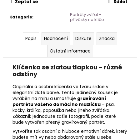
Zeptat se
Sdílet
Portréty zvířat -
Kategorie
:
přívěsky na klíče
Popis
Hodnocení
Diskuze
Značka
Ostatní informace
Klíčenka se zlatou tlapkou - různé
odstíny
Originální a osobní klíčenka ve tvaru srdce v
elegantní zlaté barvě. Tento jedinečný kousek je
vyráběn na míru a umožňuje
gravírování
portrétu vašeho domácího mazlíčka
– psa,
kočky, králíka, papouška nebo jiného zvířátka.
Zákazník jednoduše zašle fotografii, podle které
bude vytvořen přesný gravírovaný portrét.
Vytvoříte tak osobní a hluboce emotivní dárek, který
budete mít vy nebo obdarovaný stále u sebe.