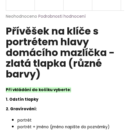
a
j
Průměrné
Neohodnoceno
Podrobnosti hodnocení
í
hodnocení
Přívěšek na klíče s
produktu
t
je
?
portrétem hlavy
0,0
z
domácího mazlíčka -
5
hvězdiček.
zlatá tlapka (různé
HLEDAT
barvy)
Při vkládání do košíku vyberte:
1. Odstín tlapky
2. Gravírování:
portrét
portrét + jméno (jméno napište do poznámky)