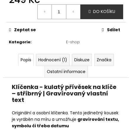
Měrná
DO KOŠÍKU
cena:
Zeptat se
Sdílet
Kategorie
:
E-shop
Popis
Hodnocení (1)
Diskuze
Značka
Ostatní informace
Klíčenka - kulatý přívěsek na klíče
– stříbrný | Gravírovaný vlastní
text
Originální a osobní klíčenka. Tento jedinečný kousek
je vyráběn na míru a umožňuje
gravírování textu,
symbolu či třeba datumu