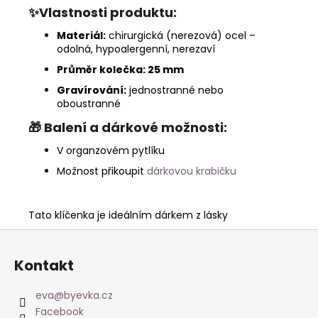
✨Vlastnosti produktu:
Materiál:
chirurgická (nerezová) ocel –
odolná, hypoalergenní, nerezaví
Průměr kolečka: 25 mm
Gravírování:
jednostranné nebo
oboustranné
🎁
Balení a dárkové možnosti:
V organzovém pytlíku
Možnost přikoupit
dárkovou krabičku
Tato klíčenka je ideálním dárkem z lásky
Z
á
Kontakt
p
a
eva
@
byevka.cz
t
Facebook