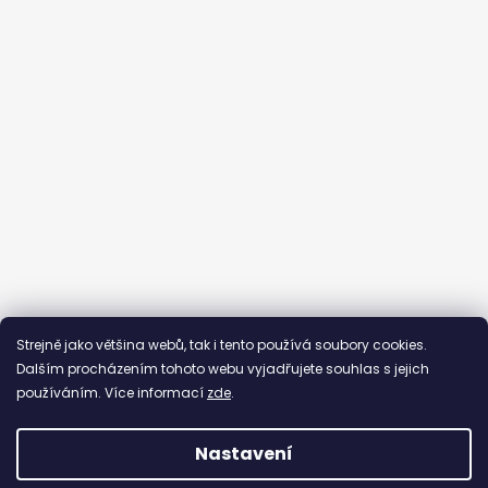
Sledovat na Instagramu
Strejně jako většina webů, tak i tento používá soubory cookies.
Dalším procházením tohoto webu vyjadřujete souhlas s jejich
používáním. Více informací
zde
.
Nastavení
Vytvořil Shoptet