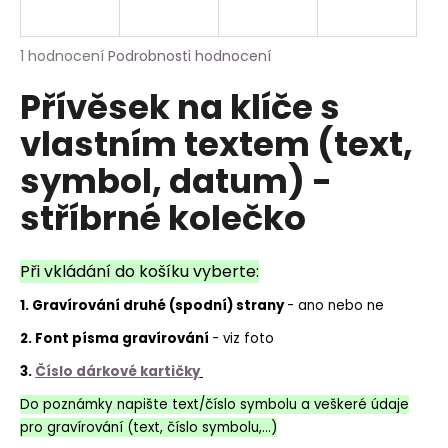
a
j
Průměrné
1 hodnocení
Podrobnosti hodnocení
í
hodnocení
Přívěsek na klíče s
produktu
t
je
?
vlastním textem (text,
5,0
z
symbol, datum) -
5
hvězdiček.
stříbrné kolečko
HLEDAT
Při vkládání do košíku vyberte:
1. Gravírování druhé (spodní) strany
- ano nebo ne
2. Font písma gravírování
- viz foto
3.
Číslo dárkové kartičky
Do poznámky napište text/číslo symbolu a veškeré údaje
pro gravírování (text, číslo symbolu,...)