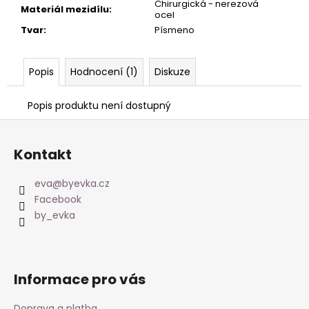
Chirurgická - nerezová
Materiál mezidílu
:
ocel
Tvar
:
Písmeno
Popis
Hodnocení (1)
Diskuze
Popis produktu není dostupný
Z
á
Kontakt
p
a
eva
@
byevka.cz
t
Facebook
í
by_evka
Informace pro vás
Doprava a platba