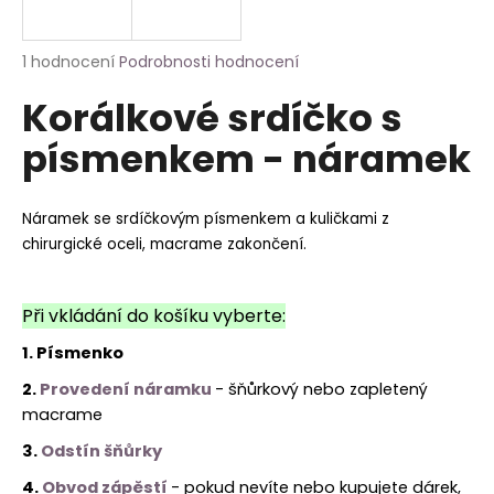
a
j
Průměrné
1 hodnocení
Podrobnosti hodnocení
í
hodnocení
Korálkové srdíčko s
produktu
t
je
?
písmenkem - náramek
5,0
z
5
hvězdiček.
Náramek se srdíčkovým písmenkem a kuličkami z
chirurgické oceli, macrame zakončení.
HLEDAT
Při vkládání do košíku vyberte:
1. Písmenko
2.
Provedení náramku
- šňůrkový nebo zapletený
macrame
3.
Odstín šňůrky
4.
Obvod zápěstí
- pokud nevíte nebo kupujete dárek,