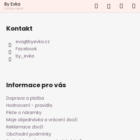
K
Přejít
By Evka
Hledat
Náku
M
Přihlášen
na
o
Každý je originál...
obsah
Z
Zpět
Zpět
košík
š
á
í
Kontakt
p
C
k
a
o
eva
@
byevka.cz
t
p
Facebook
í
by_evka
o
t
ř
e
Informace pro vás
b
u
Doprava a platba
j
Hodnocení - pravidla
Péče o náramky
e
Moje objednávka a vrácení zboží
t
Reklamace zboží
e
Obchodní podmínky
n