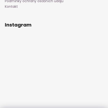
Podmínky ochrany osobních údajů
a
Kontakt
j
í
t
Instagram
?
HLEDAT