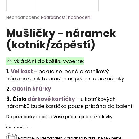
a
j
Průměrné
Neohodnoceno
Podrobnosti hodnocení
í
hodnocení
Mušličky - náramek
produktu
t
je
?
(kotník/zápěstí)
0,0
z
5
hvězdiček.
Při vkládání do košíku vyberte:
1.
Velikost
- pokud se jedná o kotníkový
HLEDAT
náramek, tak to prosím napište do poznámky
2.
Odstín šňůrky
3. Číslo
dárkové kartičky
- u kotníkových
náramků bude kartička pouze přidána do balení
Do poznámky napište Vaše přání a jiné požadavky.
Cena je za 1 ks.
Náramek bude zabalen v organza pytlíku, nelze k němu