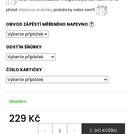
přidat
dárkovou krabičku
, protože by nešla zavřít
OBVOD ZÁPĚSTÍ MĚŘENÉHO NAPEVNO
?
ODSTÍN ŠŇŮRKY
ČÍSLO KARTIČKY
Skladem
229 Kč
Měrná
DO KOŠÍKU
cena: