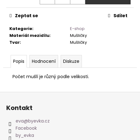
Zeptat se
Sdílet
Kategorie
:
E-shop
Materiál mezidílu
:
Mušličky
Tvar
:
Mušličky
Popis
Hodnocení
Diskuze
Počet mušlí je různý podle velikosti.
Z
á
Kontakt
p
a
eva
@
byevka.cz
t
Facebook
í
by_evka