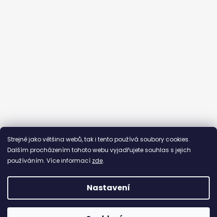
Sledovat na Instagramu
Strejně jako většina webů, tak i tento používá soubory cookies.
Dalším procházením tohoto webu vyjadřujete souhlas s jejich
používáním. Více informací
zde
.
Nastavení
Vytvořil Shoptet
Copyright 2026
By Evka
. Všechna práva vyhrazena.