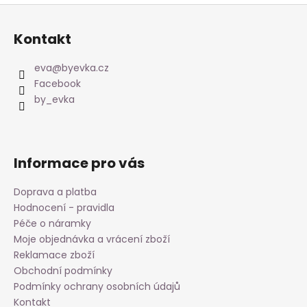
Z
á
Kontakt
p
a
eva
@
byevka.cz
t
Facebook
í
by_evka
Informace pro vás
Doprava a platba
Hodnocení - pravidla
Péče o náramky
Moje objednávka a vrácení zboží
Reklamace zboží
Obchodní podmínky
Podmínky ochrany osobních údajů
Kontakt