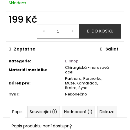
Skladem
199 Kč
Měrná
DO KOŠÍKU
cena:
Zeptat se
Sdílet
Kategorie
:
E-shop
Chirurgická - nerezová
Materiál mezidílu
:
ocel
Partnera, Partnerku,
Dárek pro
:
Muže, Kamaráda,
Bratra, Syna
Tvar
:
Nekonečno
Popis
Související (1)
Hodnocení (1)
Diskuze
Popis produktu není dostupný