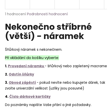
a
j
Průměrné
1 hodnocení
Podrobnosti hodnocení
í
hodnocení
Nekonečno stříbrné
produktu
t
je
?
(větší) - náramek
5,0
z
5
hvězdiček.
Šňůrkový náramek s nekonečnem.
Při vkládání do košíku vyberte:
HLEDAT
1.
Provedení náramku
- šňůrkový nebo zapletený macrame
2.
Odstín šňůrky
3.
Obvod zápěstí
- pokud nevíte nebo kupujete dárek, tak
zvolte univerzální velikost (uzlíky jsou posuvné)
4.
Číslo dárkové kartičky
Do poznámky napište Vaše přání a jiné požadavky.