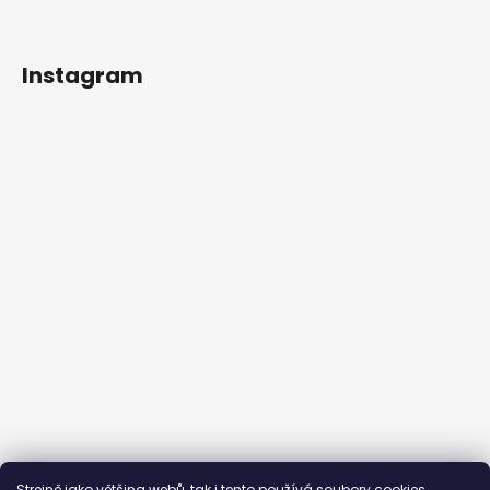
Instagram
Sledovat na Instagramu
Strejně jako většina webů, tak i tento používá soubory cookies.