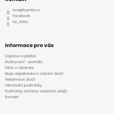
d
p
a
a
eva
@
byevka.cz
c
t
Facebook
í
í
by_evka
p
r
v
k
Informace pro vás
y
v
Doprava a platba
ý
Hodnocení - pravidla
p
i
Péče o náramky
s
Moje objednávka a vrácení zboží
u
Reklamace zboží
Obchodní podmínky
Podmínky ochrany osobních údajů
Kontakt