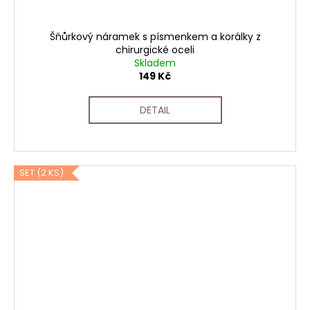
Šňůrkový náramek s písmenkem a korálky z
chirurgické oceli
Skladem
149 Kč
DETAIL
SET (2 KS)