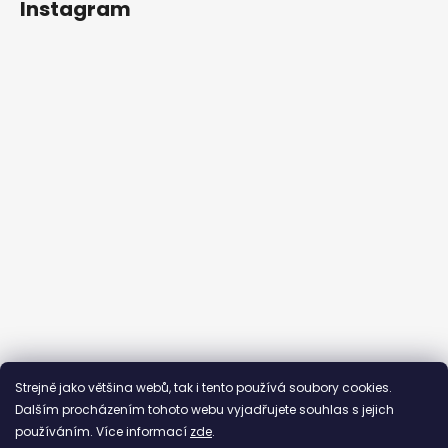
Instagram
Sledovat na Instagramu
Strejně jako většina webů, tak i tento používá soubory cookies.
Dalším procházením tohoto webu vyjadřujete souhlas s jejich
používáním. Více informací
zde
.