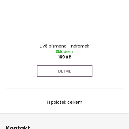
Dvě písmena - náramek
Skladem
169 Kč
DETAIL
11
položek celkem
O
v
Z
l
á
á
Kontakt