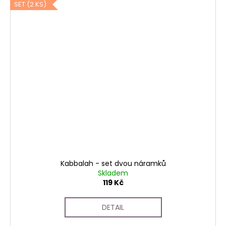
SET (2 KS)
Kabbalah - set dvou náramků
Skladem
119 Kč
DETAIL