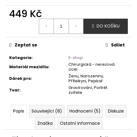
449 Kč
Měrná
DO KOŠÍKU
cena:
Zeptat se
Sdílet
Kategorie
:
E-shop
Chirurgická - nerezová
Materiál mezidílu
:
ocel
Ženu, Narozeniny,
Dárek pro
:
Přítelkyni, Pejskař
Gravírování, Portrét
Tvar
:
zvířete
Popis
Související (8)
Hodnocení (5)
Diskuze
Značka
Ostatní informace