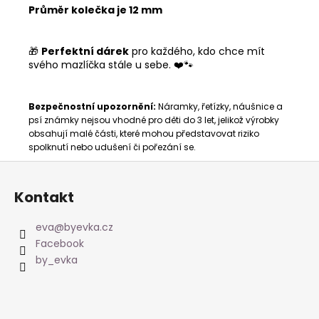
Průměr kolečka je 12 mm
🎁
Perfektní dárek
pro každého, kdo chce mít
svého mazlíčka stále u sebe. ❤️🐾
Bezpečnostní upozornění:
Náramky, řetízky, náušnice a
psí známky nejsou vhodné pro děti do 3 let, jelikož výrobky
obsahují malé části, které mohou představovat riziko
spolknutí nebo udušení či pořezání se.
Z
á
Kontakt
p
a
eva
@
byevka.cz
t
Facebook
í
by_evka