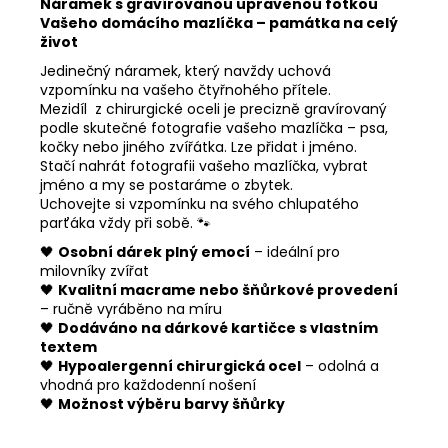
Náramek s gravírovanou upravenou fotkou
Vašeho domácího mazlíčka – památka na celý
život
Jedinečný náramek, který navždy uchová
vzpomínku na vašeho čtyřnohého přítele.
Mezidíl z chirurgické oceli je precizně gravírovaný
podle skutečné fotografie vašeho mazlíčka – psa,
kočky nebo jiného zvířátka. Lze přidat i jméno.
Stačí nahrát fotografii vašeho mazlíčka, vybrat
jméno a my se postaráme o zbytek.
Uchovejte si vzpomínku na svého chlupatého
parťáka vždy při sobě. 🐾
🖤
Osobní dárek plný emocí
– ideální pro
milovníky zvířat
🖤
Kvalitní macrame nebo šňůrkové provedení
– ručně vyráběno na míru
🖤
Dodáváno na dárkové kartičce s vlastním
textem
🖤
Hypoalergenní chirurgická ocel
– odolná a
vhodná pro každodenní nošení
🖤
Možnost výběru barvy šňůrky