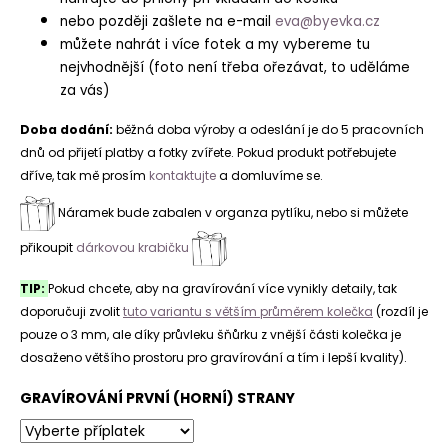
nebo později zašlete na e-mail
eva@byevka.cz
můžete nahrát i více fotek a my vybereme tu
nejvhodnější (foto není třeba ořezávat, to uděláme
za vás)
Doba dodání:
běžná doba výroby a odeslání je do 5 pracovních
dnů od přijetí platby a fotky zvířete. Pokud produkt potřebujete
dříve, tak mě prosím
kontaktujte
a domluvíme se.
Náramek bude zabalen v organza pytlíku, nebo si můžete
přikoupit
dárkovou krabičku
TIP:
P
okud chcete, aby na gravírování více vynikly detaily, tak
doporučuji zvolit
tuto variantu s větším průměrem kolečka
(
rozdíl je
pouze o 3 mm, ale díky průvleku šňůrku z vnější části kolečka je
dosaženo většího prostoru pro gravírování a tím i lepší kvality).
GRAVÍROVÁNÍ PRVNÍ (HORNÍ) STRANY