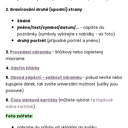
2. Gravírování druhé (spodní) strany
žádné
jméno/text/symbol/datum/...
- napište do
poznámky (symboly vybírejte z nabídky - viz foto)
druhý portrét
(případně portrét a jméno)
3.
Provedení náramku
- šňůrkový nebo zapletený
macrame
4.
Odstín šňůrky
5.
Obvod zápěstí - velikost náramku
- pokud nevíte nebo
kupujete dárek, tak zvolte univerzální možnost (uzlíky jsou
posuvné)
6.
Číslo dárkové kartičky
(můžete vybírat i z
tlapkové
edice kartiček
)
Foto zvířete:
nahrajte do přílohy při vkládání do košíku