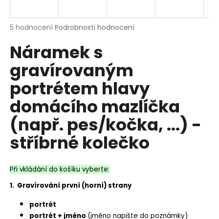
a
j
Průměrné
5 hodnocení
Podrobnosti hodnocení
í
hodnocení
Náramek s
produktu
t
je
?
gravírovaným
5,0
z
portrétem hlavy
5
hvězdiček.
domácího mazlíčka
HLEDAT
(např. pes/kočka, ...) -
stříbrné kolečko
Při vkládání do košíku vyberte:
1. Gravírování první (horní) strany
portrét
portrét + jméno
(jméno napište do poznámky)