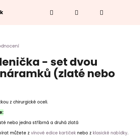
Hledat
Přihlášení
Nákupní
ek
Hodnocení obchodu
O náramcích
Jak
košík
odnocení
lenička - set dvou
 náramků (zlaté nebo
ou z chirurgické oceli.
e:
laté nebo jedna stříbrná a druhá zlatá
bírat můžete z
vínové edice kartiček
nebo z
klasické nabídky
.