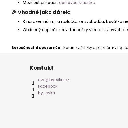
Možnost přikoupit
dárkovou krabičku
🎉
Vhodné jako dárek:
K narozeninám, na rozlučku se svobodou, k svátku n
Oblíbený doplněk mezi fanoušky vína a stylových de
Bezpečnostní upozornění:
Náramky, řetízky a psí známky nejsou 
Z
á
Kontakt
p
a
eva
@
byevka.cz
t
Facebook
í
by_evka