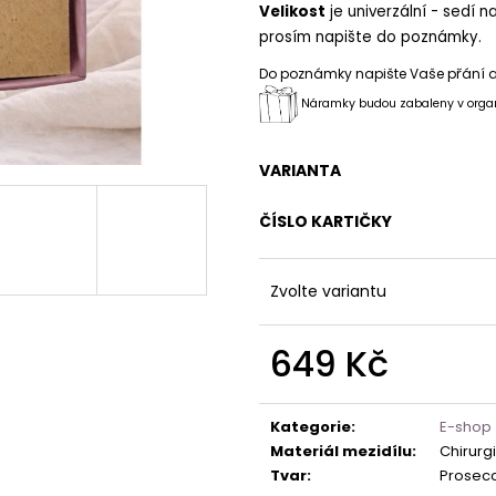
Velikost
je univerzální - sedí na
prosím napište do poznámky.
Do poznámky napište Vaše přání a
Náramky budou zabaleny v organz
VARIANTA
ČÍSLO KARTIČKY
Zvolte variantu
649 Kč
Měrná
cena:
Kategorie
:
E-shop
Materiál mezidílu
:
Chirurg
Tvar
:
Prosec