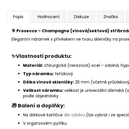
Popis
Hodnocení
Diskuze
Značka
🥂
Prosecco – Champagne (vínová/sektová) stříbrná 
Elegantní náramek s přívěskem ve tvaru skleničky na pros
✨Vlastnosti produktu:
Materiál:
chirurgická (nerezová) ocel – odolná, hyp
Typ náramku:
řetízkový
Délka vínové skleničky:
25 mm (včetně průvlekov
Velikost náramku:
velikost je univerzální dámská (
podle objednávky
🎁
Balení a doplňky:
Na dárkové kartičce
dle výběru
(lze vybrat i ze speci
V organzovém pytlíku