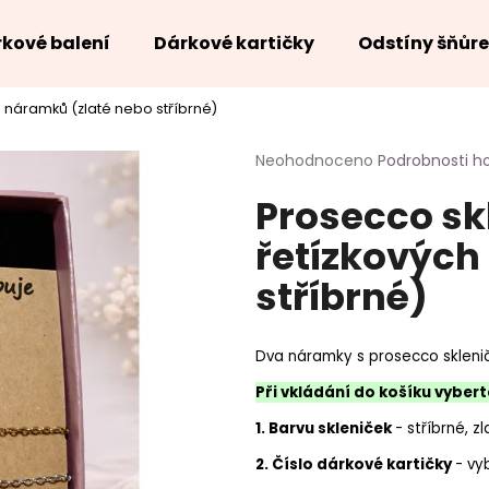
kové balení
Dárkové kartičky
Odstíny šňůr
h náramků (zlaté nebo stříbrné)
Co potřebujete najít?
Průměrné
Neohodnoceno
Podrobnosti h
hodnocení
Prosecco sk
produktu
HLEDAT
je
řetízkových
0,0
z
stříbrné)
5
hvězdiček.
Dva náramky s prosecco skleničk
Při vkládání do košíku vybert
1. Barvu skleniček
- stříbrné, z
2. Číslo dárkové kartičky
- vy