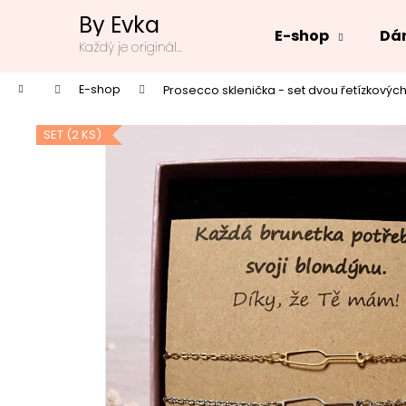
K
Přejít
By Evka
na
o
E-shop
Dár
obsah
Zpět
Zpět
Každý je originál...
š
do
do
í
Domů
E-shop
Prosecco sklenička - set dvou řetízkovýc
k
obchodu
obchodu
SET (2 KS)