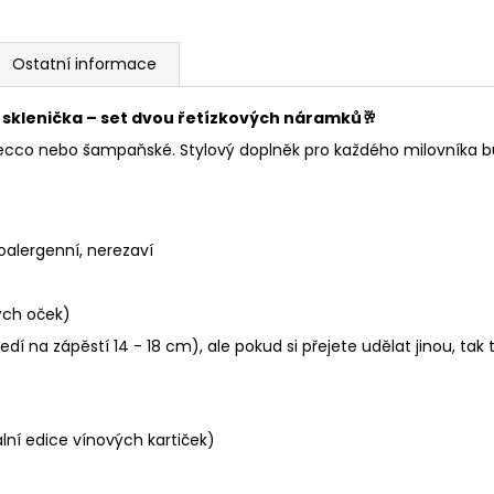
Ostatní informace
sklenička – set dvou řetízkových náramků
🥂
ecco nebo šampaňské. Stylový doplněk pro každého milovníka bub
oalergenní, nerezaví
ých oček)
sedí na zápěstí 14 - 18 cm), ale pokud si přejete udělat jinou,
ální edice vínových kartiček)