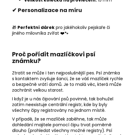
Velikost kolečka
na provlečení:
15 mm
✔ Personalizace na míru
🎁
Perfektní dárek
pro jakéhokoliv pejskaře či
jiného milovníka zvířat ❤️🐾
Proč pořídit mazlíčkovi psí
známku?
Ztratit se může i ten nejposlušnější pes. Psí známka
s kontaktem zvyšuje šanci, že se váš mazlíček rychle
a bezpečně vrátí domů. Je to malá věc, která může
zachránit velkou starost.
I když je u nás čipování psů povinné, tak bohužel
zatím neexistuje centrální registr, kde by byly
všechny čipy registrovány na jednom místě.
V případě, že se mazlíček zaběhne, tak může
dohledání majitele pomocí čipu trvat poměrně
dlouho (prohledat všechny možné registry). Psí