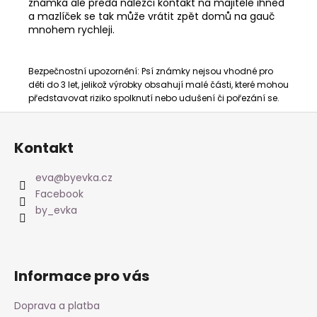
známka ale předá nálezci kontakt na majitele ihned
a mazlíček se tak může vrátit zpět domů na gauč
mnohem rychleji.
Bezpečnostní upozornění:
Psí známky nejsou vhodné pro
děti do 3 let, jelikož výrobky obsahují malé části, které mohou
představovat riziko spolknutí nebo udušení či pořezání se.
Z
á
Kontakt
p
a
eva
@
byevka.cz
t
Facebook
í
by_evka
Informace pro vás
Doprava a platba