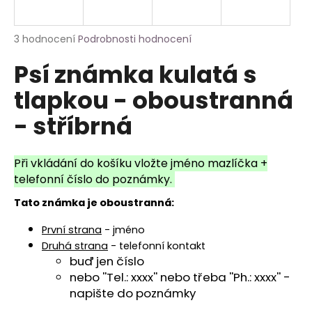
a
j
Průměrné
3 hodnocení
Podrobnosti hodnocení
í
hodnocení
Psí známka kulatá s
produktu
t
je
?
tlapkou - oboustranná
5,0
z
- stříbrná
5
hvězdiček.
HLEDAT
Při vkládání do košíku vložte jméno mazlíčka +
telefonní číslo do poznámky.
Tato známka je oboustranná:
První strana
- jméno
Druhá strana
- telefonní kontakt
buď jen číslo
nebo ''Tel.: xxxx'' nebo třeba ''Ph.: xxxx'' -
napište do poznámky