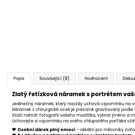
Popis
Související (8)
Hodnocení
Disku
Zlatý řetízková náramek s portrétem va
Jedinečný náramek, který navždy uchová vzpomínku na va
Náramek z chirurgické oceli je precizně gravírovaný podle 
Stačí nahrát fotografii vašeho mazlíčka, vybrat jméno a 
Uchovejte si vzpomínku na svého chlupatého parťáka vždy 
🖤
Osobní dárek plný emocí
– ideální pro milovníky zvířa