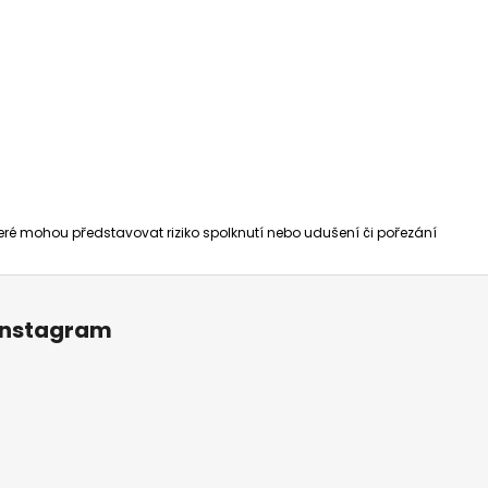
které mohou představovat riziko spolknutí nebo udušení či pořezání
Instagram