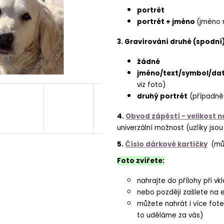
portrét
portrét + jméno
(jméno 
3. Gravírování druhé (spodní
žádné
jméno/text/symbol/dat
viz foto)
druhý portrét
(případně
4.
Obvod zápěstí - velikost 
univerzální možnost (uzlíky jso
5.
Číslo dárkové kartičky
(můž
Foto zvířete:
nahrajte do přílohy při vk
nebo později zašlete na 
můžete nahrát i více fot
to uděláme za vás)