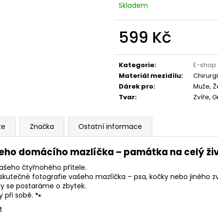
Skladem
599 Kč
Měrná
cena:
Kategorie
:
E-shop
Materiál mezidílu
:
Chirurg
Dárek pro
:
Muže, Že
Tvar
:
Zvíře, 
ze
Značka
Ostatní informace
šeho domácího mazlíčka – památka na celý ži
šeho čtyřnohého přítele.
skutečné fotografie vašeho mazlíčka – psa, kočky nebo jiného zví
my se postaráme o zbytek.
při sobě. 🐾
t