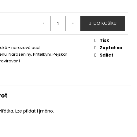
DO KOŠÍKU
Tisk
ická - nerezová ocel
Zeptat se
nu, Narozeniny, Přítelkyni, Pejskař
Sdílet
Gravírování
vot
řátka. Lze přidat i jméno.