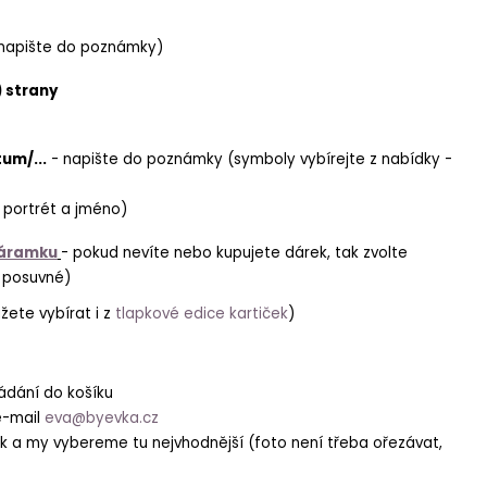
napište do poznámky)
) strany
um/...
- napište do poznámky (symboly vybírejte z nabídky -
 portrét a jméno)
náramku
- pokud nevíte nebo kupujete dárek, tak zvolte
u posuvné)
ete vybírat i z
tlapkové edice kartiček
)
ládání do košíku
e-mail
eva@byevka.cz
ek a my vybereme tu nejvhodnější (foto není třeba ořezávat,