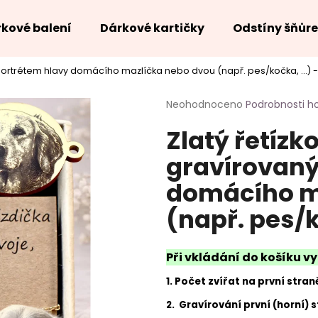
kové balení
Dárkové kartičky
Odstíny šňůr
ortrétem hlavy domácího mazlíčka nebo dvou (např. pes/kočka, ...) -
Co potřebujete najít?
Průměrné
Neohodnoceno
Podrobnosti h
hodnocení
Zlatý řetíz
produktu
HLEDAT
je
gravírovan
0,0
z
domácího m
5
hvězdiček.
(např. pes/k
Při vkládání do košíku vy
1. Počet zvířat na první stran
2. Gravírování první (horní) 