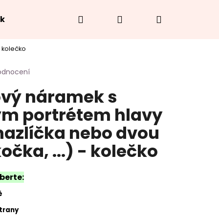
Hledat
Přihlášení
Nákupní
ek
Hodnocení obchodu
O náramcích
Jak
 kolečko
košík
odnocení
kový náramek s
ým portrétem hlavy
azlíčka nebo dvou
očka, ...) - kolečko
berte:
ě
strany