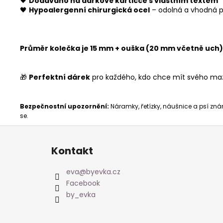
🖤
Dodáváno na dárkové kartičce s vlastním textem
🖤
Hypoalergenní chirurgická ocel
– odolná a vhodná p
Průměr kolečka je 15 mm + ouška (20 mm včetně uch)
🎁
Perfektní dárek
pro každého, kdo chce mít svého mazl
Bezpečnostní upozornění:
Náramky, řetízky, náušnice a psí znám
se.
Z
á
Kontakt
p
a
eva
@
byevka.cz
t
Facebook
í
by_evka