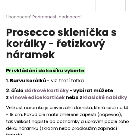
a
j
Průměrné
1 hodnocení
Podrobnosti hodnocení
í
hodnocení
Prosecco sklenička s
produktu
t
je
?
korálky - řetízkový
5,0
z
náramek
5
hvězdiček.
HLEDAT
Při vkládání do košíku vyberte:
1. Barvu korálků
- viz. třetí fotka
2. číslo
dárkové kartičky
- vybírat můžete
z
vínové edice kartiček
nebo z
klasické nabídky
Velikost náramku je univerzální dámská, která sedí na 14
- 18 cm. Pokud ale máte změřené zápěstí (napevno),
tak velikost napište do poznámky a upravím podle toho
délku náramku (zkrátím nebo prodloužím zapínací