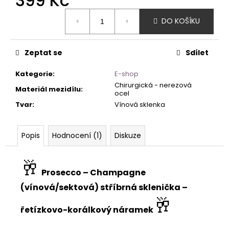
399 Kč
Měrná
DO KOŠÍKU
cena:
Zeptat se
Sdílet
Kategorie
:
E-shop
Chirurgická - nerezová
Materiál mezidílu
:
ocel
Tvar
:
Vínová sklenka
Popis
Hodnocení (1)
Diskuze
🥂
Prosecco – Champagne
(vínová/sektová) stříbrná sklenička –
🥂
řetízkovo-korálkový náramek