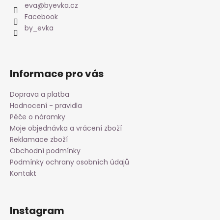
a
eva
@
byevka.cz
t
Facebook
í
by_evka
Informace pro vás
Doprava a platba
Hodnocení - pravidla
Péče o náramky
Moje objednávka a vrácení zboží
Reklamace zboží
Obchodní podmínky
Podmínky ochrany osobních údajů
Kontakt
Instagram