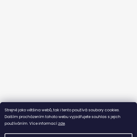
Sledovat na Instagramu
Strejně jako většina webů, tak i tento používá soubory cookies.
Dalším procházením tohoto webu vyjadřujete souhlas s jejich
používáním. Více informací
zde
.