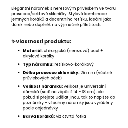
Elegantní náramek s nerezovým přívěskem ve tvaru
prosecco/sektové skleničky. Stylová kombinace
jemných korálků a decentního řetízku, ideální jako
dárek nebo doplněk na výjimečné příležitosti.
✨Vlastnosti produktu:
Materiál:
chirurgická (nerezová) ocel +
akrylové korálky
Typ náramku:
řetízkovo-korálkový
Délka prosecco skleničky:
25 mm (včetně
průvlekových oček)
Velikost náramku:
velikost je univerzální
dámská (sedí na zápěstí 14 - 18 cm), ale
pokud si přejete udělat jinou, tak to napište do
poznámky - všechny náramky jsou vyráběny
podle objednávky
Barva korálků:
viz čtvrtá fotka