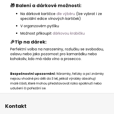
🎁
Balení a dárkové možnosti:
Na dárkové kartičce
dle výběru
(lze vybrat i ze
speciální edice vínových kartiček)
V organzovém pytlíku
Možnost přikoupit
dárkovou krabičku
🎉Tip na dárek:
Perfektní volba na narozeniny, rozlučku se svobodou,
oslavu nebo jako pozornost pro kamarádku nebo
kohokoliv, kdo má ráda víno a prosecco.
Bezpečnostní upozornění:
Náramky, řetízky a psí známky
nejsou vhodné pro děti do 3 let, jelikož výrobky obsahují
malé části, které mohou představovat riziko spolknutí nebo
udušení či pořezání se.
Z
á
Kontakt
p