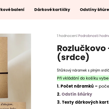
kové balení
Dárkové kartičky
Odstíny šňůr
Co potřebujete najít?
Průměrné
1 hodnocení
Podrobnosti hodn
hodnocení
Rozlučkovo -
produktu
HLEDAT
je
(srdce)
5,0
z
5
hvězdiček.
Šňůrkový náramek s plným srdí
Při vkládání do košíku vybe
1. Počet náramků
= poče
2.
Odstín šňůrky
3. Texty dárkových kar