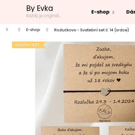
K
Přejít
By Evka
na
o
E-shop
Dár
obsah
Zpět
Zpět
Každý je originál...
š
do
do
í
Domů
E-shop
Rozlučkovo - Svatební set č. 14 (srdce)
k
obchodu
obchodu
VLASTNÍ TEXT