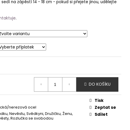
 sedí na zápěstí 14 - 18 cm - pokud si přejete jinou, udělejte
ntaktuje
.
DO KOŠÍKU
Tisk
ická/nerezová ocel
Zeptat se
ku, Nevěstu, Svědkyni, Družičku, Ženu,
Sdílet
ěsty, Rozlučka se svobodou