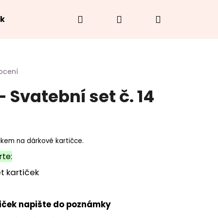
Hledat
Přihlášení
Nákupní
ek
Hodnocení obchodu
O náramcích
Jak
košík
ocení
 Svatební set č. 14
čkem na dárkové kartičce.
rte:
t kartiček
tiček napište do poznámky