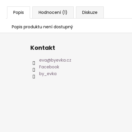
Popis
Hodnocení (1)
Diskuze
Popis produktu není dostupný
Z
á
Kontakt
p
a
eva
@
byevka.cz
t
Facebook
í
by_evka