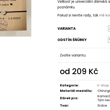
Velikost je univerzální dámská a
poznámku.
Pokud si nevíte rady, tak
mě ko
VARIANTA
ODSTÍN ŠŇŮRKY
Zvolte variantu
od
209 Kč
Měrná
cena:
Kategorie
:
E-shop
Materiál mezidílu
:
Chirurg
Kamarád
Dárek pro
:
Tým nev
Tvar
:
Srdce