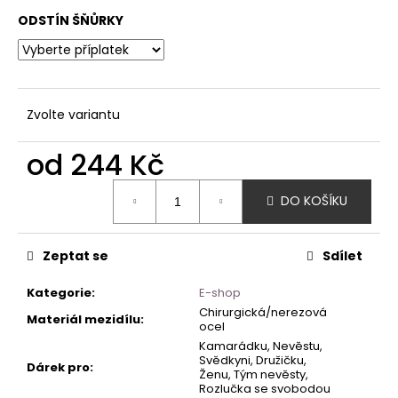
ODSTÍN ŠŇŮRKY
Zvolte variantu
od
244 Kč
Měrná
DO KOŠÍKU
cena:
Zeptat se
Sdílet
Kategorie
:
E-shop
Chirurgická/nerezová
Materiál mezidílu
:
ocel
Kamarádku, Nevěstu,
Svědkyni, Družičku,
Dárek pro
:
Ženu, Tým nevěsty,
Rozlučka se svobodou