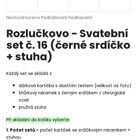
a
j
Průměrné
Neohodnoceno
Podrobnosti hodnocení
í
hodnocení
Rozlučkovo - Svatební
produktu
t
je
?
set č. 16 (černé srdíčko
0,0
z
+ stuha)
5
hvězdiček.
HLEDAT
Každý set se skládá z:
dárková kartička s vlastním textem (velikost viz foto)
šňůrkový náramek s černým srdíčkem z chirurgické
oceli
pružná stuha
Při vkládání do košíku vyberte:
1. Počet setů
= počet kartiček se srdíčkovým náramkem +
stuhou