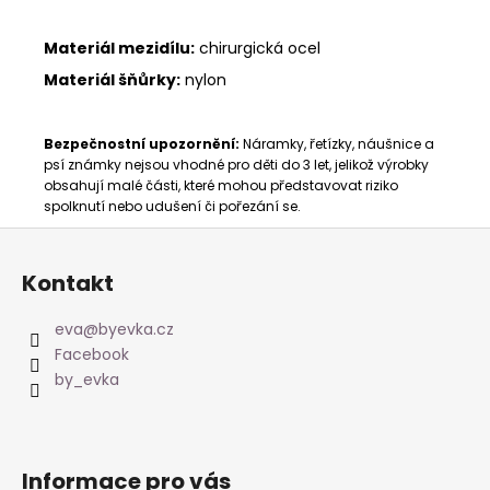
Materiál mezidílu:
chirurgická ocel
Materiál šňůrky:
nylon
Bezpečnostní upozornění:
Náramky, řetízky, náušnice a
psí známky nejsou vhodné pro děti do 3 let, jelikož výrobky
obsahují malé části, které mohou představovat riziko
spolknutí nebo udušení či pořezání se.
Z
á
Kontakt
p
a
eva
@
byevka.cz
t
Facebook
í
by_evka
Informace pro vás