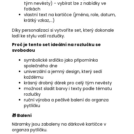
tým nevěsty) - vybírat lze z nabídky ve
fotkách
vlastní text na kartičce (jména, role, datum,
krátký vzkaz,...)
Díky personalizaci si vytvoříte set, který dokonale
ladí ke stylu vaší rozlučky.
Proč je tento set ideální na rozlučku se
svobodou
symbolické srdíčko jako připomínka
společného dne
univerzální a jemný design, který sedí
každému
krásný drobný dárek pro celý tým nevěsty
možnost sladit barvy i texty podle tématu
rozlučky
ruční výroba a pečlivé balení do organza
pytlíčku
🎁
Balení
Náramky jsou zabaleny na dárkové kartičce v
organza pytlíčku.