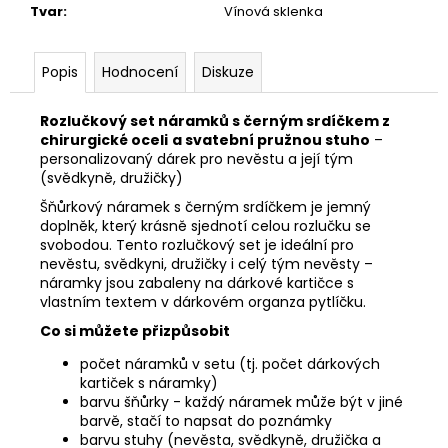
Tvar
:
Vínová sklenka
Popis
Hodnocení
Diskuze
Rozlučkový set náramků s černým srdíčkem z
chirurgické oceli
a svatební pružnou stuho
–
personalizovaný dárek pro nevěstu a její tým
(svědkyně, družičky)
Šňůrkový náramek s černým srdíčkem je jemný
doplněk, který krásně sjednotí celou rozlučku se
svobodou. Tento rozlučkový set je ideální pro
nevěstu, svědkyni, družičky i celý tým nevěsty –
náramky jsou zabaleny na dárkové kartičce s
vlastním textem v dárkovém organza pytlíčku.
Co si můžete přizpůsobit
počet náramků v setu (tj. počet dárkových
kartiček s náramky)
barvu šňůrky - každý náramek může být v jiné
barvě, stačí to napsat do poznámky
barvu stuhy (nevěsta, svědkyně, družička a