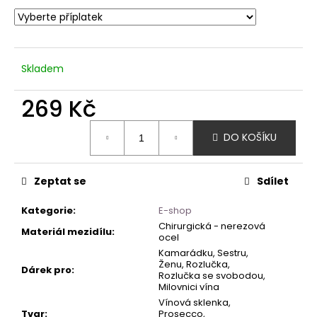
Skladem
269 Kč
Měrná
DO KOŠÍKU
cena:
Zeptat se
Sdílet
Kategorie
:
E-shop
Chirurgická - nerezová
Materiál mezidílu
:
ocel
Kamarádku, Sestru,
Ženu, Rozlučka,
Dárek pro
:
Rozlučka se svobodou,
Milovnici vína
Vínová sklenka,
Tvar
:
Prosecco,