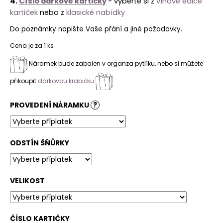
4.
Číslo dárkové kartičky
- vyberte si z
vínové edice
kartiček
nebo z
klasické nabídky
Do poznámky napište Vaše přání a jiné požadavky.
Cena je za 1 ks
Náramek bude zabalen v organza pytlíku, nebo si můžete
přikoupit
dárkovou krabičku
PROVEDENÍ NÁRAMKU
?
ODSTÍN ŠŇŮRKY
VELIKOST
ČÍSLO KARTIČKY