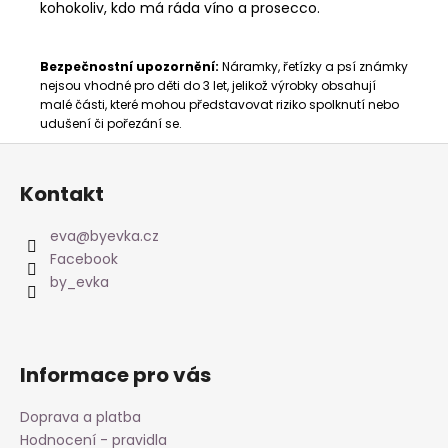
kohokoliv, kdo má ráda víno a prosecco.
Bezpečnostní upozornění:
Náramky, řetízky a psí známky
nejsou vhodné pro děti do 3 let, jelikož výrobky obsahují
malé části, které mohou představovat riziko spolknutí nebo
udušení či pořezání se.
Z
á
Kontakt
p
a
eva
@
byevka.cz
t
Facebook
í
by_evka
Informace pro vás
Doprava a platba
Hodnocení - pravidla