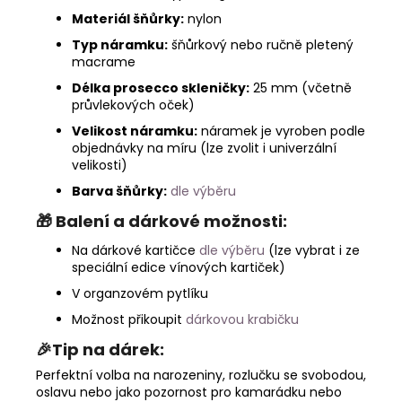
Materiál šňůrky:
nylon
Typ náramku:
šňůrkový nebo ručně pletený
macrame
Délka prosecco skleničky:
25 mm (včetně
průvlekových oček)
Velikost náramku:
náramek je vyroben podle
objednávky na míru (lze zvolit i univerzální
velikosti)
Barva šňůrky:
dle výběru
🎁
Balení a dárkové možnosti:
Na dárkové kartičce
dle výběru
(lze vybrat i ze
speciální edice vínových kartiček)
V organzovém pytlíku
Možnost přikoupit
dárkovou krabičku
🎉Tip na dárek:
Perfektní volba na narozeniny, rozlučku se svobodou,
oslavu nebo jako pozornost pro kamarádku nebo