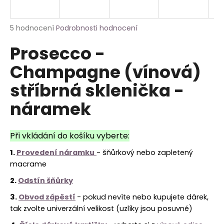
a
j
Průměrné
5 hodnocení
Podrobnosti hodnocení
í
hodnocení
Prosecco -
produktu
t
je
?
Champagne (vínová)
5,0
z
stříbrná sklenička -
5
hvězdiček.
náramek
HLEDAT
Při vkládání do košíku vyberte:
1.
Provedení náramku
- šňůrkový nebo zapletený
macrame
2.
Odstín šňůrky
3.
Obvod
zápěstí
- pokud nevíte nebo kupujete dárek,
tak zvolte univerzální velikost (uzlíky jsou posuvné)