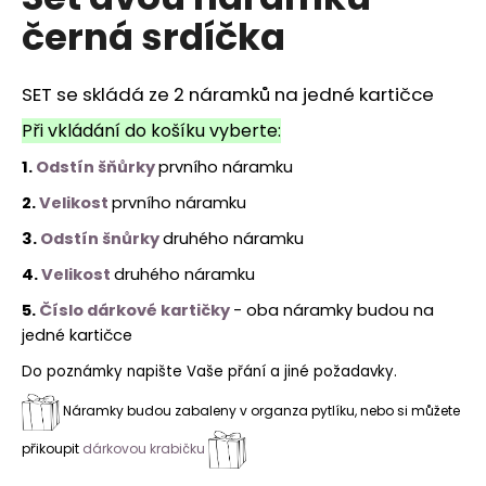
je
a
černá srdíčka
0,0
z
j
5
í
hvězdiček.
SET se skládá ze 2 náramků na jedné kartičce
t
Při vkládání do košíku vyberte:
?
1.
Odstín šňůrky
prvního náramku
2.
Velikost
prvního náramku
3.
Odstín šnůrky
druhého náramku
HLEDAT
4.
Velikost
druhého náramku
5.
Číslo dárkové kartičky
- oba náramky budou na
jedné kartičce
Do poznámky napište Vaše přání a jiné požadavky.
Náramky budou zabaleny v organza pytlíku, nebo si můžete
přikoupit
dárkovou krabičku