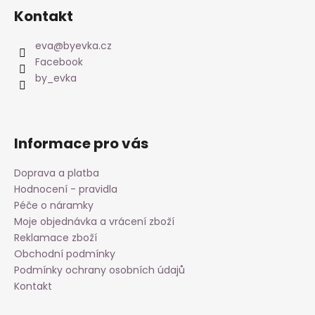
á
Kontakt
p
a
eva
@
byevka.cz
t
Facebook
í
by_evka
Informace pro vás
Doprava a platba
Hodnocení - pravidla
Péče o náramky
Moje objednávka a vrácení zboží
Reklamace zboží
Obchodní podmínky
Podmínky ochrany osobních údajů
Kontakt