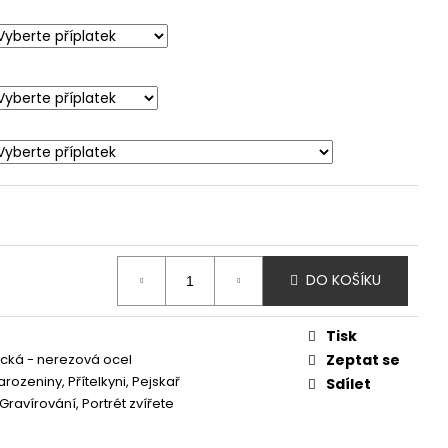
DO KOŠÍKU
Tisk
ická - nerezová ocel
Zeptat se
rozeniny, Přítelkyni, Pejskař
Sdílet
Gravírování, Portrét zvířete