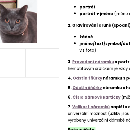
portrét
portrét + jméno
(jméno 
2. Gravírování druhé (spodní
žádné
jméno/text/symbol/dat
viz foto)
3.
Provedení náramku
s port
hematitovým srdíčkem je vždy 
4.
Odstín šňůrky
náramku s p
5.
Odstín šňůrky
náramku s h
6.
Číslo dárkové kartičky
(můž
7.
Velikost náramků
napište 
univerzální možnost (uzlíky js
vyrobeny univerzální dámské n
Foto zvířete: