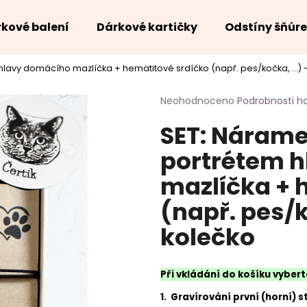
kové balení
Dárkové kartičky
Odstíny šňůr
avy domácího mazlíčka + hematitové srdíčko (např. pes/kočka, ...) -
Co potřebujete najít?
Průměrné
Neohodnoceno
Podrobnosti h
hodnocení
SET: Nárame
produktu
HLEDAT
je
portrétem 
0,0
z
mazlíčka + 
5
hvězdiček.
(např. pes/ko
kolečko
Při vkládání do košíku vybert
1. Gravírování první (horní) s