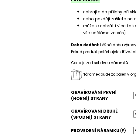
nahrajte do přílohy při vk
nebo později zašlete na 
můžete nahrát i více fot
vše uděláme za vás)
Doba dodání:
běžná doba výroby a
Pokud produkt potřebujete dříve, 
Cena je za 1 set dvou náramků.
Náramek bude zabalen v orga
GRAVÍROVÁNÍ PRVNÍ
(HORNÍ) STRANY
GRAVÍROVÁNÍ DRUHÉ
(SPODNÍ) STRANY
PROVEDENÍ NÁRAMKU
?