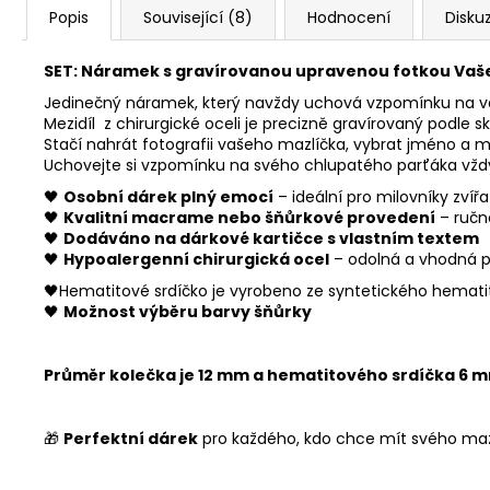
Popis
Související (8)
Hodnocení
Disku
SET: Náramek s gravírovanou upravenou fotkou Vaše
Jedinečný náramek, který navždy uchová vzpomínku na va
Mezidíl z chirurgické oceli je precizně gravírovaný podle s
Stačí nahrát fotografii vašeho mazlíčka, vybrat jméno a 
Uchovejte si vzpomínku na svého chlupatého parťáka vždy 
🖤
Osobní dárek plný emocí
– ideální pro milovníky zvířa
🖤
Kvalitní macrame nebo šňůrkové provedení
– ručn
🖤
Dodáváno na dárkové kartičce s vlastním textem
🖤
Hypoalergenní chirurgická ocel
– odolná a vhodná p
🖤Hematitové srdíčko je vyrobeno ze syntetického hemati
🖤
Možnost výběru barvy šňůrky
Průměr kolečka je 12 mm a hematitového srdíčka 6 
🎁
Perfektní dárek
pro každého, kdo chce mít svého mazl