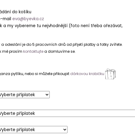
ládání do košíku
e-mail
eva@byevka.cz
ek a my vybereme tu nejvhodnější (foto není třeba ořezávat,
 odeslání je do 5 pracovních dnů od přijetí platby a fotky zvířete.
tak mě prosím
kontaktujte
a domluvíme se.
nza pytlíku, nebo si můžete přikoupit
dárkovou krabičku