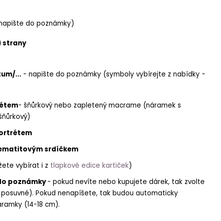
napište do poznámky)
) strany
um/...
- napište do poznámky (symboly vybírejte z nabídky -
rétem
- šňůrkový nebo zapletený macrame (náramek s
šňůrkový)
ortrétem
ematitovým srdíčkem
ete vybírat i z
tlapkové edice kartiček
)
do poznámky
- pokud nevíte nebo kupujete dárek, tak zvolte
ou posuvné). Pokud nenapíšete, tak budou automaticky
áramky (14-18 cm).