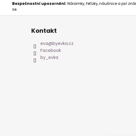
Bezpečnostní upozornění:
Náramky, řetízky, náušnice a psí znám
se.
Z
á
Kontakt
p
a
eva
@
byevka.cz
t
Facebook
í
by_evka