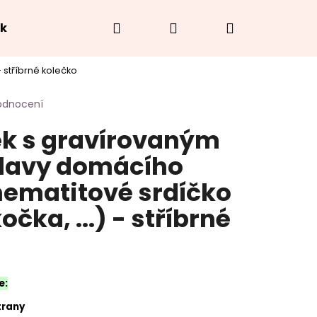
Hledat
Přihlášení
Nákupní
ek
Hodnocení obchodu
O náramcích
Jak
 stříbrné kolečko
košík
odnocení
k s gravírovaným
hlavy domácího
hematitové srdíčko
čka, ...) - stříbrné
e:
trany