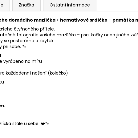
ze
Značka
Ostatní informace
ho domácího mazlíčka + hemativové srdíčko – památka na
šeho čtyřnohého přítele.
kutečné fotografie vašeho mazlíčka – psa, kočky nebo jiného zvířá
my se postaráme o zbytek.
při sobě. 🐾
t
ě vyráběno na míru
ro každodenní nošení (kolečko)
tu
mm.
íčka stále u sebe. ❤️🐾