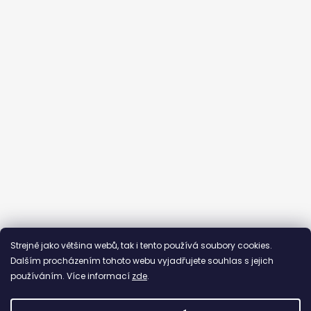
Sledovat na Instagramu
Strejně jako většina webů, tak i tento používá soubory cookies.
Dalším procházením tohoto webu vyjadřujete souhlas s jejich
používáním. Více informací
zde
.