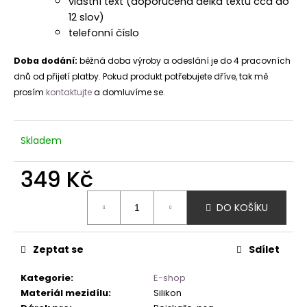
vlastní text (doporučená délka textu cca do
12 slov)
telefonní číslo
Doba dodání:
běžná doba výroby a odeslání je do 4 pracovních
dnů od přijetí platby. Pokud produkt potřebujete dříve, tak mě
prosím
kontaktujte
a domluvíme se.
Skladem
349 Kč
Měrná
DO KOŠÍKU
cena:
Zeptat se
Sdílet
Kategorie
:
E-shop
Materiál mezidílu
:
Silikon