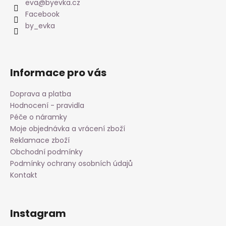
a
eva
@
byevka.cz
t
Facebook
í
by_evka
Informace pro vás
Doprava a platba
Hodnocení - pravidla
Péče o náramky
Moje objednávka a vrácení zboží
Reklamace zboží
Obchodní podmínky
Podmínky ochrany osobních údajů
Kontakt
Instagram