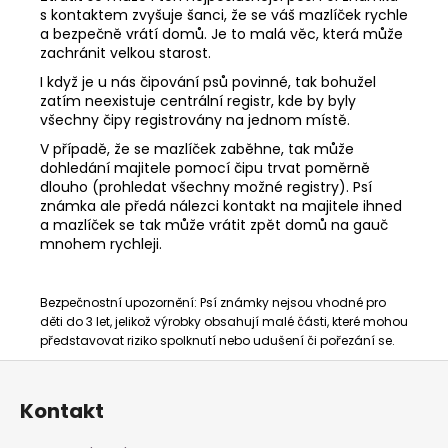
s kontaktem zvyšuje šanci, že se váš mazlíček rychle
a bezpečně vrátí domů. Je to malá věc, která může
zachránit velkou starost.
I když je u nás čipování psů povinné, tak bohužel
zatím neexistuje centrální registr, kde by byly
všechny čipy registrovány na jednom místě.
V případě, že se mazlíček zaběhne, tak může
dohledání majitele pomocí čipu trvat poměrně
dlouho (prohledat všechny možné registry). Psí
známka ale předá nálezci kontakt na majitele ihned
a mazlíček se tak může vrátit zpět domů na gauč
mnohem rychleji.
Bezpečnostní upozornění:
Psí známky nejsou vhodné pro
děti do 3 let, jelikož výrobky obsahují malé části, které mohou
představovat riziko spolknutí nebo udušení či pořezání se.
Z
á
Kontakt
p