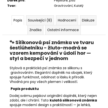
Dárek pro
:
Pejskaře, psa
Tvar
:
Gravírování, Kulatý
Popis
Související (8)
Hodnocení
Diskuze
Značka
Ostatní informace
🐾 Silikonová psí známka ve tvaru
šestiúhelníku - žluto-modrá se
vzorem kempování v údolí hor —
styl a bezpečí v jednom
Stylová a praktická psí známka ze silikonu s
gravírováním.
Elegantní doplněk na obojek, který
spojuje funkčnost, odolnost a lásku k přírodě.
Vhodná pro psy všech plemen i velikostí.
Popis produktu
Dodej svému pejskovi originální doplněk, který nejen
zdobí, ale i chrání. Tato
kulatá silikonová známka
spojuje moderní design s praktičností — je lehká,