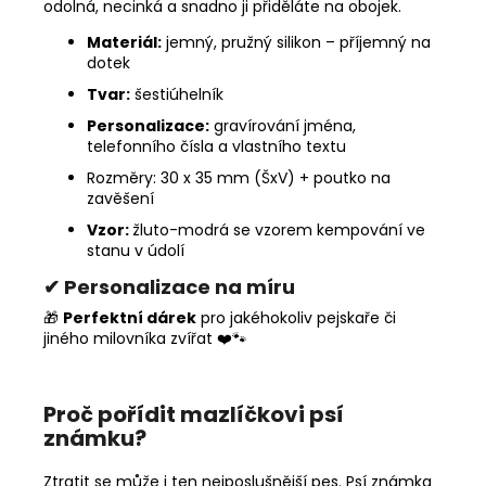
odolná, necinká a snadno ji přiděláte na obojek.
Materiál:
jemný, pružný silikon – příjemný na
dotek
Tvar:
šestiúhelník
Personalizace:
gravírování jména,
telefonního čísla a vlastního textu
Rozměry: 30 x 35 mm (ŠxV) + poutko na
zavěšení
Vzor:
žluto-modrá se vzorem kempování ve
stanu v údolí
✔ Personalizace na míru
🎁
Perfektní dárek
pro jakéhokoliv pejskaře či
jiného milovníka zvířat ❤️🐾
Proč pořídit mazlíčkovi psí
známku?
Ztratit se může i ten nejposlušnější pes. Psí známka