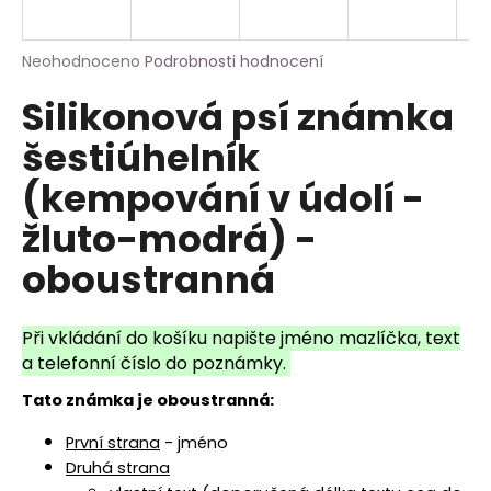
a
j
Průměrné
Neohodnoceno
Podrobnosti hodnocení
í
hodnocení
Silikonová psí známka
produktu
t
je
?
šestiúhelník
0,0
z
(kempování v údolí -
5
hvězdiček.
žluto-modrá) -
HLEDAT
oboustranná
Při vkládání do košíku napište jméno mazlíčka, text
a telefonní číslo do poznámky.
Tato známka je oboustranná:
První strana
- jméno
Druhá strana