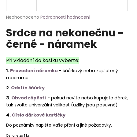
a
j
Průměrné
Neohodnoceno
Podrobnosti hodnocení
í
hodnocení
Srdce na nekonečnu -
produktu
t
je
?
černé - náramek
0,0
z
5
hvězdiček.
Při vkládání do košíku vyberte:
1.
Provedení náramku
- šňůrkový nebo zapletený
HLEDAT
macrame
2.
Odstín šňůrky
3.
Obvod zápěstí
- pokud nevíte nebo kupujete dárek,
tak zvolte univerzální velikost (uzlíky jsou posuvné)
4.
Číslo dárkové kartičky
Do poznámky napište Vaše přání a jiné požadavky.
Cena je za 1 ks