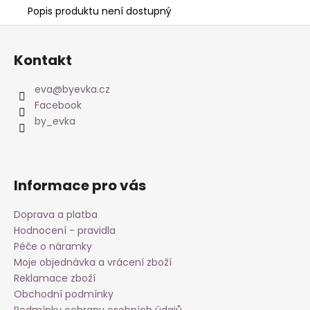
Popis produktu není dostupný
Z
á
Kontakt
p
a
eva
@
byevka.cz
t
Facebook
í
by_evka
Informace pro vás
Doprava a platba
Hodnocení - pravidla
Péče o náramky
Moje objednávka a vrácení zboží
Reklamace zboží
Obchodní podmínky
Podmínky ochrany osobních údajů