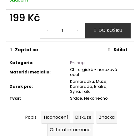
199 Kč
Měrná
DO KOŠÍKU
cena:
Zeptat se
Sdílet
Kategorie
:
E-shop
Chirurgická - nerezová
Materiál mezidílu
:
ocel
Kamarádku, Muže,
Dárek pro
:
Kamaráda, Bratra,
Syna, Tátu
Tvar
:
Srdce, Nekonečno
Popis
Hodnocení
Diskuze
Značka
Ostatní informace