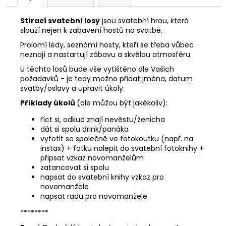
Stírací svatební losy
jsou svatební hrou, která
slouží nejen k zabavení hostů na svatbě.
Prolomí ledy, seznámí hosty, kteří se třeba vůbec
neznají a nastartují zábavu a skvělou atmosféru.
U těchto losů bude vše vytištěno dle Vašich
požadavků - je tedy možno přidat jména, datum
svatby/oslavy a upravit úkoly.
Příklady úkolů
(ale můžou být jakékoliv):
říct si, odkud znají nevěstu/ženicha
dát si spolu drink/panáka
vyfotit se společně ve fotokoutku (např. na
instax) + fotku nalepit do svatební fotoknihy +
připsat vzkaz novomanželům
zatancovat si spolu
napsat do svatební knihy vzkaz pro
novomanžele
napsat radu pro novomanžele
********