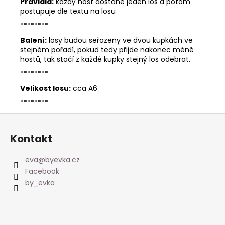
Pravidla:
každý host dostane jeden los a potom
postupuje dle textu na losu
********
Balení:
losy budou seřazeny ve dvou kupkách ve
stejném pořadí, pokud tedy přijde nakonec méně
hostů, tak stačí z každé kupky stejný los odebrat.
********
Velikost losu:
cca A6
********
Z
á
Kontakt
p
a
eva
@
byevka.cz
t
Facebook
í
by_evka