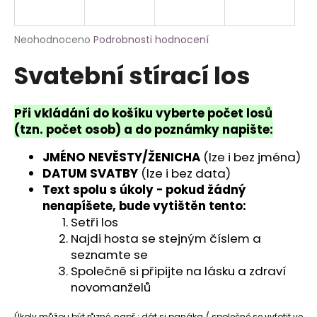
a
j
Průměrné
Neohodnoceno
Podrobnosti hodnocení
í
hodnocení
Svatební stírací los
produktu
t
je
?
0,0
z
Při vkládání do košíku vyberte počet losů
5
(tzn. počet osob) a do poznámky napište:
hvězdiček.
JMÉNO NEVĚSTY/ŽENICHA
(lze i bez jména)
HLEDAT
DATUM SVATBY
(lze i bez data)
Text spolu s úkoly - pokud žádný
nenapíšete, bude vytištěn tento:
Setři los
Najdi hosta se stejným číslem a
seznamte se
Společně si připijte na lásku a zdraví
novomanželů
Úkoly můžou být různé, např.: dát si panáka / společně se vyfotit ve