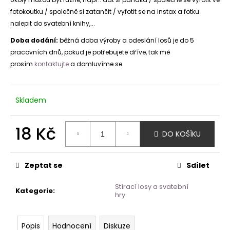
fotokoutku / společně si zatančit / vyfotit se na instax a fotku
nalepit do svatební knihy,...
Doba dodání:
běžná doba výroby a odeslání losů je do 5
pracovních dnů, pokud je potřebujete dříve, tak mě
prosím
kontaktujte
a domluvíme se.
Skladem
18 Kč
DO KOŠÍKU
Měrná
cena:
Zeptat se
Sdílet
Stírací losy a svatební
Kategorie
:
hry
Popis
Hodnocení
Diskuze