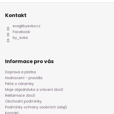
Z
á
Kontakt
p
a
eva
@
byevka.cz
t
Facebook
í
by_evka
Informace pro vás
Doprava a platba
Hodnocení - pravidla
Péče o náramky
Moje objednávka a vrácení zboží
Reklamace zboží
Obchodní podmínky
Podmínky ochrany osobních údajů
Kontakt