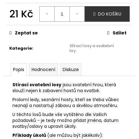
21 Kč
DO KOŠÍKU
Měrná
cena:
Zeptat se
Sdílet
Stírací losy a svatební
Kategorie
:
hry
Popis
Hodnocení
Diskuze
Stírací svatební losy
jsou svatební hrou, která
slouží nejen k zabavení hostů na svatbě.
Prolomí ledy, seznámí hosty, kteří se třeba vůbec
neznají a nastartují zábavu a skvělou atmosféru.
U těchto losů bude vše vytištěno dle Vašich
požadavků - je tedy možno přidat jména, datum
svatby/oslavy a upravit úkoly.
Příklady úkolů
(ale můžou být jakékoliv):