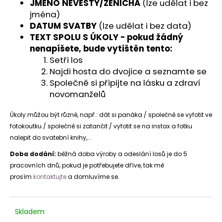
JMÉNO NEVĚSTY/ŽENICHA
(lze udělat i bez
jména)
DATUM SVATBY
(lze udělat i bez data)
TEXT SPOLU S ÚKOLY -
pokud žádný
nenapíšete, bude vytištěn tento:
Setři los
Najdi hosta do dvojice a seznamte se
Společně si připijte na lásku a zdraví
novomanželů
Úkoly můžou být různé, např.: dát si panáka / společně se vyfotit ve
fotokoutku / společně si zatančit / vyfotit se na instax a fotku
nalepit do svatební knihy,...
Doba dodání:
běžná doba výroby a odeslání losů je do 5
pracovních dnů, pokud je potřebujete dříve, tak mě
prosím
kontaktujte
a domluvíme se.
Skladem