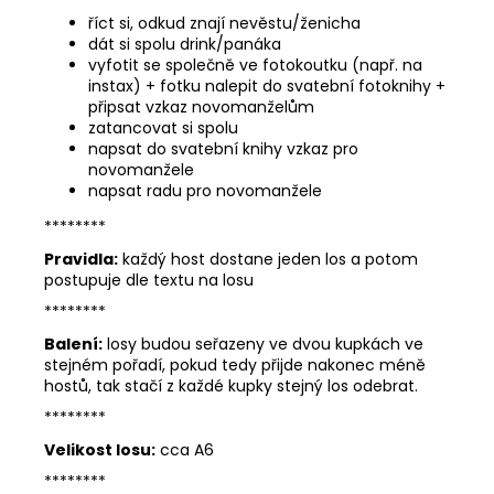
říct si, odkud znají nevěstu/ženicha
dát si spolu drink/panáka
vyfotit se společně ve fotokoutku (např. na
instax) + fotku nalepit do svatební fotoknihy +
připsat vzkaz novomanželům
zatancovat si spolu
napsat do svatební knihy vzkaz pro
novomanžele
napsat radu pro novomanžele
********
Pravidla:
každý host dostane jeden los a potom
postupuje dle textu na losu
********
Balení:
losy budou seřazeny ve dvou kupkách ve
stejném pořadí, pokud tedy přijde nakonec méně
hostů, tak stačí z každé kupky stejný los odebrat.
********
Velikost losu:
cca A6
********