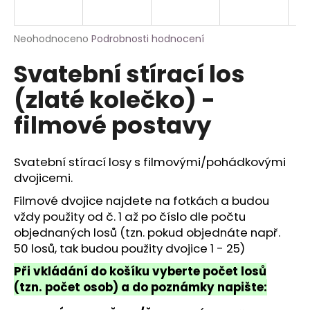
a
j
Průměrné
Neohodnoceno
Podrobnosti hodnocení
í
hodnocení
Svatební stírací los
produktu
t
je
?
(zlaté kolečko) -
0,0
z
filmové postavy
5
hvězdiček.
Svatební stírací losy s filmovými/pohádkovými
HLEDAT
dvojicemi.
Filmové dvojice najdete na fotkách a budou
vždy použity od č. 1 až po číslo dle počtu
objednaných losů (tzn. pokud objednáte např.
50 losů, tak budou použity dvojice 1 - 25)
Při vkládání do košíku vyberte počet losů
(tzn. počet osob) a do poznámky napište: