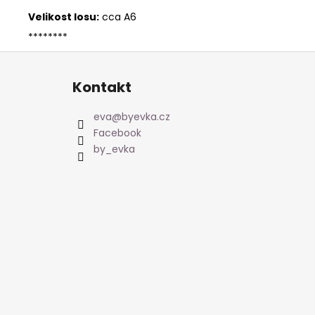
Velikost losu:
cca A6
********
Z
á
Kontakt
p
a
eva
@
byevka.cz
t
Facebook
í
by_evka