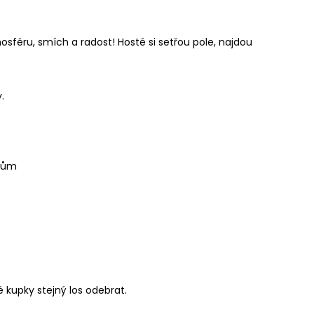
mosféru, smích a radost! Hosté si setřou pole, najdou
.
elům
 kupky stejný los odebrat.