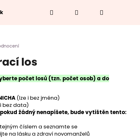
Hledat
Přihlášení
Nákupní
ek
Hodnocení obchodu
O náramcích
Jak
košík
odnocení
rací los
yberte počet losů (tzn. počet osob) a do
NICHA
(lze i bez jména)
 i bez data)
- pokud žádný nenapíšete, bude vytištěn tento:
stejným číslem a seznamte se
pijte na lásku a zdraví novomanželů