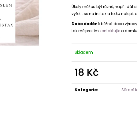
Úkoly můžou být různé, např.: dát si
vyfotit se na instax a fotku nalepit 
Doba dodání:
běžná doba výroby a
tak mě prosím
kontaktujte
a domlu
Skladem
18 Kč
Měrná
cena:
Kategorie
:
Stírací 