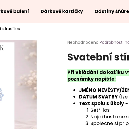
kové balení
Dárkové kartičky
Odstíny šňůr
 stírací los
Co potřebujete najít?
Průměrné
Neohodnoceno
Podrobnosti h
hodnocení
Svatební stí
produktu
HLEDAT
je
0,0
z
Při vkládání do košíku v
5
poznámky napište:
hvězdiček.
JMÉNO NEVĚSTY/ŽE
DATUM SVATBY
(lze
Text spolu s úkoly 
Setři los
Najdi hosta se 
Společně si při