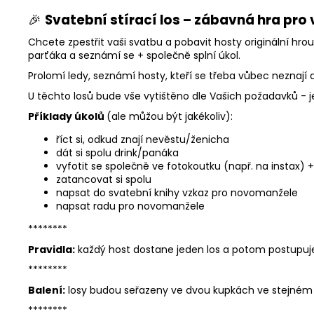
🎉
Svatební stírací los – zábavná hra pro 
Chcete zpestřit vaši svatbu a pobavit hosty originální hro
parťáka a seznámí se + společně splní úkol.
Prolomí ledy, seznámí hosty, kteří se třeba vůbec neznají 
U těchto losů bude vše vytištěno dle Vašich požadavků - 
Příklady úkolů
(ale můžou být jakékoliv):
říct si, odkud znají nevěstu/ženicha
dát si spolu drink/panáka
vyfotit se společně ve fotokoutku (např. na instax)
zatancovat si spolu
napsat do svatební knihy vzkaz pro novomanžele
napsat radu pro novomanžele
********
Pravidla:
každý host dostane jeden los a potom postupuje
********
Balení:
losy budou seřazeny ve dvou kupkách ve stejném po
********