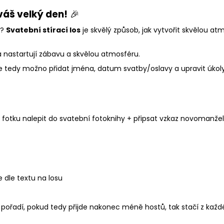
váš velký den!
🎉
u?
Svatební stírací los
je skvělý způsob, jak vytvořit skvělou at
a nastartují zábavu a skvělou atmosféru.
je tedy možno přidat jména, datum svatby/oslavy a upravit úkoly
 + fotku nalepit do svatební fotoknihy + připsat vzkaz novomanž
 dle textu na losu
řadí, pokud tedy přijde nakonec méně hostů, tak stačí z každé