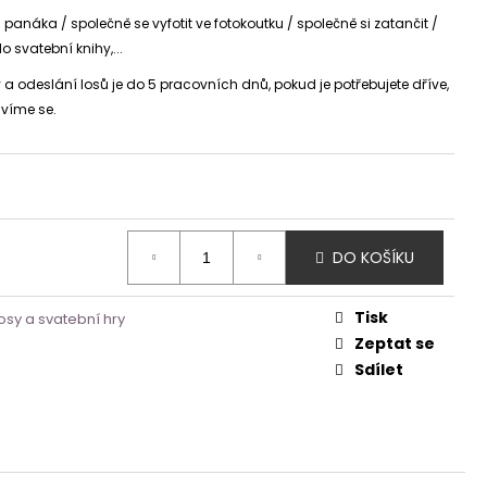
 panáka / společně se vyfotit ve fotokoutku / společně si zatančit /
do svatební knihy,...
 odeslání losů je do 5 pracovních dnů, pokud je potřebujete dříve,
víme se.
DO KOŠÍKU
Tisk
losy a svatební hry
Zeptat se
Sdílet