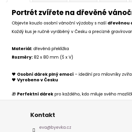
Portrét zvířete na dřevěné váno
Objevte kouzlo osobní vánoční výzdoby s naší
dřevěnou 
Každý kus je ručně vyráběný v Česku a precizně gravírovan
Materiál:
dřevěná překližka
Rozměry:
82 x 80 mm (Š x V)
🖤
Osobní dárek plný emocí
– ideální pro milovníky zvířa
🖤
Vyrobeno v Česku
🎁
Perfektní dárek
pro každého, kdo miluje svého mazlíč
Z
á
Kontakt
p
a
eva
@
byevka.cz