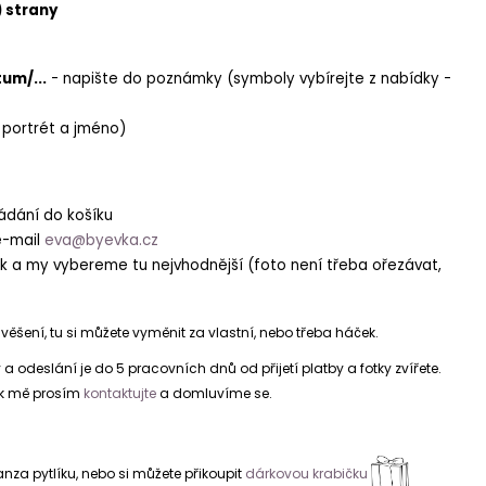
) strany
um/...
- napište do poznámky (symboly vybírejte z nabídky -
 portrét a jméno)
ládání do košíku
e-mail
eva@byevka.cz
ek a my vybereme tu nejvhodnější (foto není třeba ořezávat,
věšení, tu si můžete vyměnit za vlastní, nebo třeba háček.
 odeslání je do 5 pracovních dnů od přijetí platby a fotky zvířete.
tak mě prosím
kontaktujte
a domluvíme se.
nza pytlíku, nebo si můžete přikoupit
dárkovou krabičku