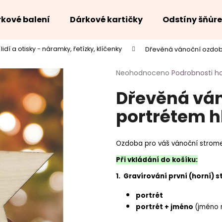
kové balení
Dárkové kartičky
Odstíny šňůr
 lidí a otisky - náramky, řetízky, klíčenky
Dřevěná vánoční ozdoba
Co potřebujete najít?
Průměrné
Neohodnoceno
Podrobnosti h
hodnocení
Dřevěná ván
produktu
HLEDAT
je
portrétem h
0,0
z
5
hvězdiček.
Ozdoba pro váš vánoční strom
Při vkládání do košíku:
1. Gravírování první (horní) s
portrét
portrét + jméno
(jméno 