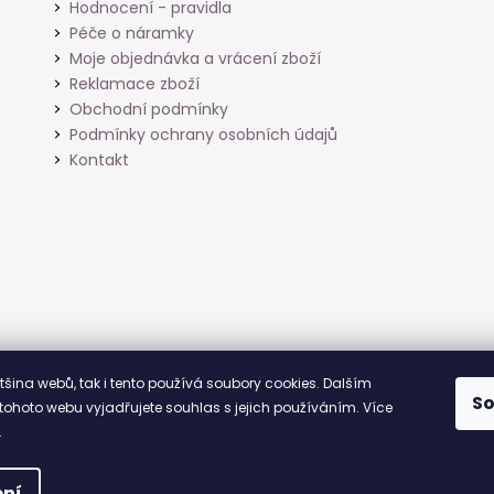
Hodnocení - pravidla
Péče o náramky
Moje objednávka a vrácení zboží
Reklamace zboží
Obchodní podmínky
Podmínky ochrany osobních údajů
Kontakt
ětšina webů, tak i tento používá soubory cookies. Dalším
S
ohoto webu vyjadřujete souhlas s jejich používáním. Více
.
na.
Upravit nastavení cookies
ní