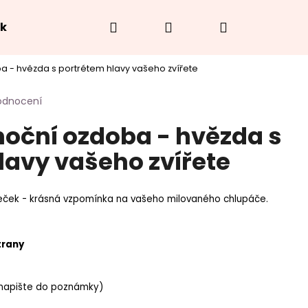
Hledat
Přihlášení
Nákupní
ek
Hodnocení obchodu
O náramcích
Jak
 - hvězda s portrétem hlavy vašeho zvířete
košík
odnocení
oční ozdoba - hvězda s
lavy vašeho zvířete
eček - krásná vzpomínka na vašeho milovaného chlupáče.
trany
napište do poznámky)