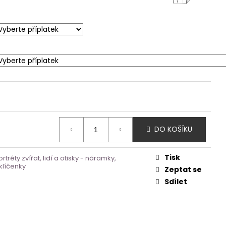
DO KOŠÍKU
Tisk
ortréty zvířat, lidí a otisky - náramky,
 klíčenky
Zeptat se
Sdílet