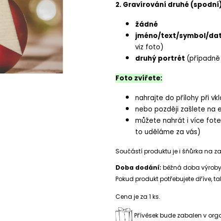
2. Gravírování druhé (spodní
žádné
jméno/text/symbol/dat
viz foto)
druhý portrét
(případně
Foto zvířete:
nahrajte do přílohy při vk
nebo později zašlete na 
můžete nahrát i více fot
to uděláme za vás)
Součástí produktu je i šňůrka na za
Doba dodání:
běžná doba výroby a
Pokud produkt potřebujete dříve, 
Cena je za 1 ks.
Přívěsek bude zabalen v orga