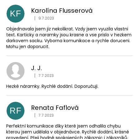
Karolína Flusserová
KF
|
9.7.2023
Hodnocení obchodu je 5 z 5 hvězdiček.
Objednavala jsem jiz nekolikrat. Vzdy jsem vyuzila vlastni
text. Karticky a naramky jsou krasne a vse prislo v hezkem
darkovem sacku. Vyborna komunikace a rychle doruceni.
Mohu jen doporucit.
J. J.
|
7.7.2023
Hodnocení obchodu je 5 z 5 hvězdiček.
Hezké náramky. Rychlé dodání. Doporučuji.
Renata Faflová
RF
|
7.7.2023
Hodnocení obchodu je 5 z 5 hvězdiček.
Perfektní komunikace díky které jsem odhalila chybu
kterou jsem udělala v objednávce. Rychlé dodání, krásné
provedení. Přeji hodně spokojených zákaznic i zákazníků.