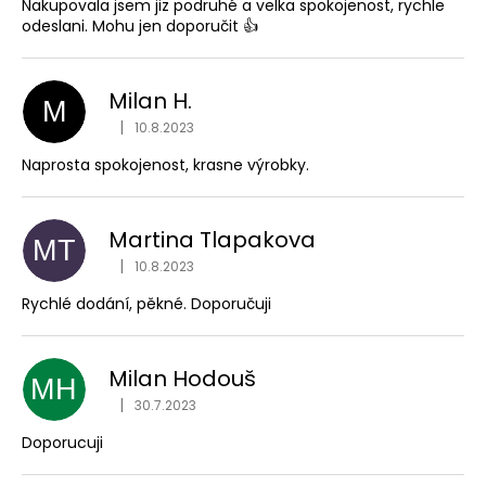
s
Nakupovala jsem jiz podruhé a velka spokojenost, rychle
a
h
odeslani. Mohu jen doporučit 👍
j
o
í
d
Milan H.
t
M
n
|
10.8.2023
?
Hodnocení obchodu je 5 z 5 hvězdiček.
o
c
Naprosta spokojenost, krasne výrobky.
e
n
Martina Tlapakova
MT
í
HLEDAT
|
10.8.2023
Hodnocení obchodu je 5 z 5 hvězdiček.
Rychlé dodání, pěkné. Doporučuji
Milan Hodouš
MH
|
30.7.2023
Hodnocení obchodu je 5 z 5 hvězdiček.
Doporucuji