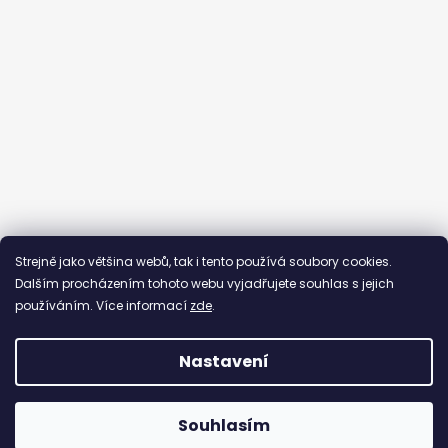
Sledovat na Instagramu
Strejně jako většina webů, tak i tento používá soubory cookies.
Dalším procházením tohoto webu vyjadřujete souhlas s jejich
používáním. Více informací
zde
.
Nastavení
Vytvořil Shoptet
Copyright 2026
By Evka
. Všechna práva vyhrazena.
Souhlasím
Upravit nastavení cookies