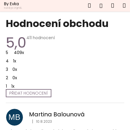
K
Přejít
By Evka
Hledat
Náku
M
Přihlášen
na
o
Každý je originál...
obsah
Zpět
Zpět
košík
š
Hodnocení obchodu
í
C
k
5,0
Průměrné
o
411 hodnocení
hodnocení
p
obchodu
je
5
409x
o
5,0
z
t
4
1x
5
hvězdiček.
ř
3
0x
e
2
0x
b
1
1x
u
PŘIDAT HODNOCENÍ
j
V
e
ý
t
Martina Balounová
p
MB
e
i
|
10.8.2023
Hodnocení obchodu je 5 z 5 hvězdiček.
n