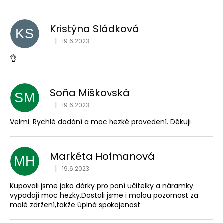
Kristýna Sládková
KS
|
19.6.2023
Hodnocení obchodu je 5 z 5 hvězdiček.
👌
Soňa Miškovská
SM
|
19.6.2023
Hodnocení obchodu je 5 z 5 hvězdiček.
Velmi. Rychlé dodání a moc hezké provedení. Děkuji
Markéta Hofmanová
MH
|
19.6.2023
Hodnocení obchodu je 5 z 5 hvězdiček.
Kupovali jsme jako dárky pro paní učitelky a náramky
vypadají moc hezky.Dostali jsme i malou pozornost za
malé zdržení,takže úplná spokojenost