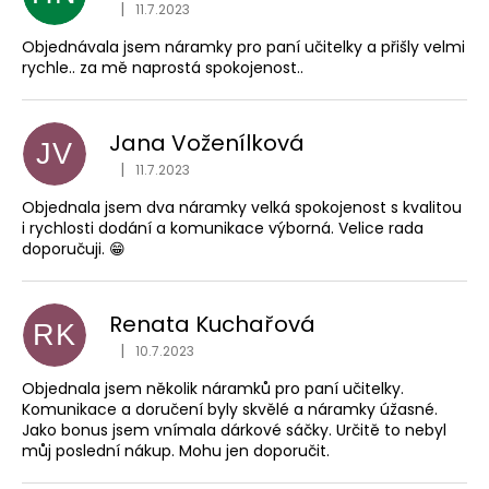
|
11.7.2023
Hodnocení obchodu je 5 z 5 hvězdiček.
Objednávala jsem náramky pro paní učitelky a přišly velmi
rychle.. za mě naprostá spokojenost..
Jana Voženílková
JV
|
11.7.2023
Hodnocení obchodu je 5 z 5 hvězdiček.
Objednala jsem dva náramky velká spokojenost s kvalitou
i rychlosti dodání a komunikace výborná. Velice rada
doporučuji. 😁
Renata Kuchařová
RK
|
10.7.2023
Hodnocení obchodu je 5 z 5 hvězdiček.
Objednala jsem několik náramků pro paní učitelky.
Komunikace a doručení byly skvělé a náramky úžasné.
Jako bonus jsem vnímala dárkové sáčky. Určitě to nebyl
můj poslední nákup. Mohu jen doporučit.