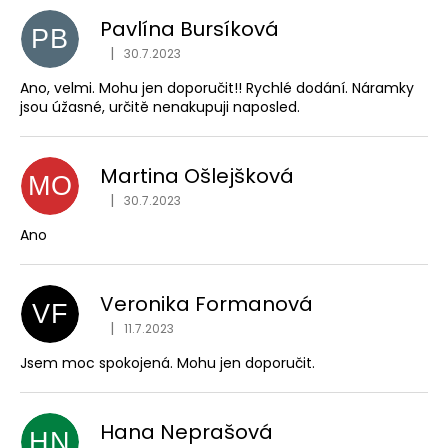
Pavlína Bursíková
PB
|
30.7.2023
Hodnocení obchodu je 5 z 5 hvězdiček.
Ano, velmi. Mohu jen doporučit!! Rychlé dodání. Náramky
jsou úžasné, určitě nenakupuji naposled.
Martina Ošlejšková
MO
|
30.7.2023
Hodnocení obchodu je 5 z 5 hvězdiček.
Ano
Veronika Formanová
VF
|
11.7.2023
Hodnocení obchodu je 5 z 5 hvězdiček.
Jsem moc spokojená. Mohu jen doporučit.
Hana Neprašová
HN