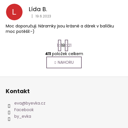
Lída B.
L
|
19.6.2023
Hodnocení obchodu je 5 z 5 hvězdiček.
Moc doporučuji. Náramky jsou krásné a dárek v balíčku
moc potěšil:-)
S
1
18
21
t
r
411
položek celkem
O
á
v
NAHORU
n
l
k
o
á
Z
v
d
á
á
a
Kontakt
n
p
c
í
í
a
eva
@
byevka.cz
p
t
Facebook
r
í
by_evka
v
k