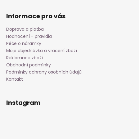
y
v
Informace pro vás
ý
p
Doprava a platba
i
Hodnocení - pravidla
s
Péče o náramky
u
Moje objednávka a vrácení zboží
Reklamace zboží
Obchodní podmínky
Podmínky ochrany osobních údajů
Kontakt
Instagram