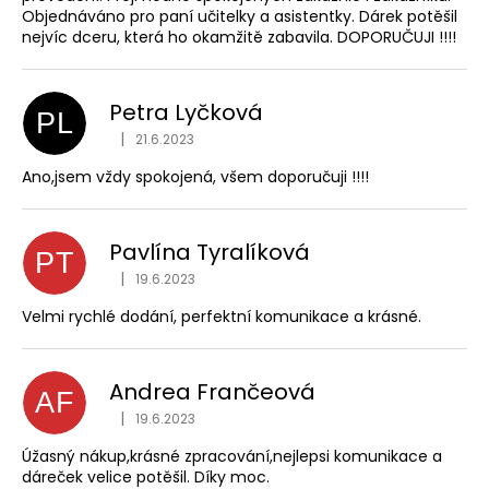
Objednáváno pro paní učitelky a asistentky. Dárek potěšil
nejvíc dceru, která ho okamžitě zabavila. DOPORUČUJI !!!!
Petra Lyčková
PL
|
21.6.2023
Hodnocení obchodu je 5 z 5 hvězdiček.
Ano,jsem vždy spokojená, všem doporučuji !!!!
Pavlína Tyralíková
PT
|
19.6.2023
Hodnocení obchodu je 5 z 5 hvězdiček.
Velmi rychlé dodání, perfektní komunikace a krásné.
Andrea Frančeová
AF
|
19.6.2023
Hodnocení obchodu je 5 z 5 hvězdiček.
Úžasný nákup,krásné zpracování,nejlepsi komunikace a
dáreček velice potěšil. Díky moc.