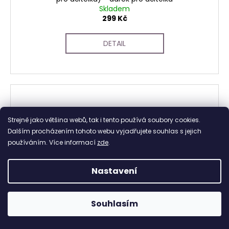
Skladem
299 Kč
DETAIL
Strejně jako většina webů, tak i tento používá soubory cookies.
Dalším procházením tohoto webu vyjadřujete souhlas s jejich
používáním. Více informací
zde
.
Nastavení
Souhlasím