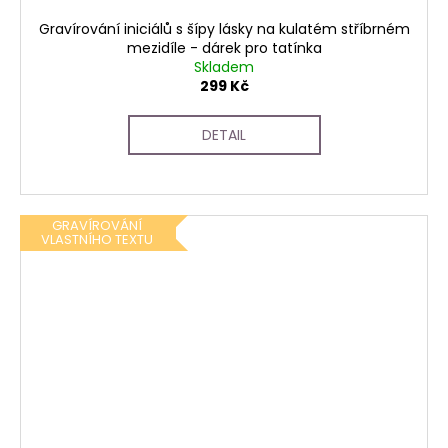
Gravírování iniciálů s šípy lásky na kulatém stříbrném
mezidíle - dárek pro tatínka
Skladem
299 Kč
DETAIL
GRAVÍROVÁNÍ
VLASTNÍHO TEXTU