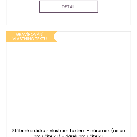
DETAIL
GRAVÍROVÁNÍ
VLASTNÍHO TEXTU
Stříbrné srdíčko s vlastním textem - náramek (nejen
pro učitelku) - dárek pro učitelku