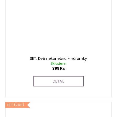
SET: Dvě nekonečna - náramky
Skladem
399 Kč
DETAIL
SET (2 KS)