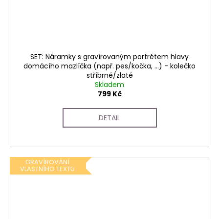
SET: Náramky s gravírovaným portrétem hlavy
domácího mazlíčka (např. pes/kočka, ...) - kolečko
stříbrné/zlaté
Skladem
799 Kč
DETAIL
GRAVÍROVÁNÍ
VLASTNÍHO TEXTU