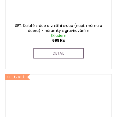
SET: Kulaté srdce a vnitřní srdce (např. máma a
dcera) - náramky s gravírováním
Skladem
699 Kč
DETAIL
SET (2 KS)