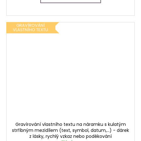
GRAVÍROVÁNÍ
VLASTNÍHO TEXTU
Gravírování vlastního textu na náramku s kulatým
strříbným mezidílem (text, symbol, datum,...) - dárek
z lásky, rychlý vzkaz nebo poděkování