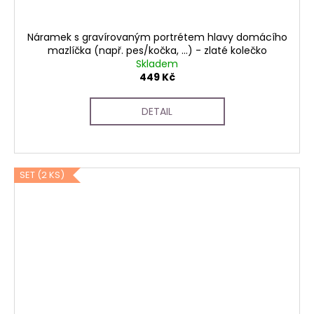
Náramek s gravírovaným portrétem hlavy domácího
mazlíčka (např. pes/kočka, ...) - zlaté kolečko
Skladem
449 Kč
DETAIL
SET (2 KS)