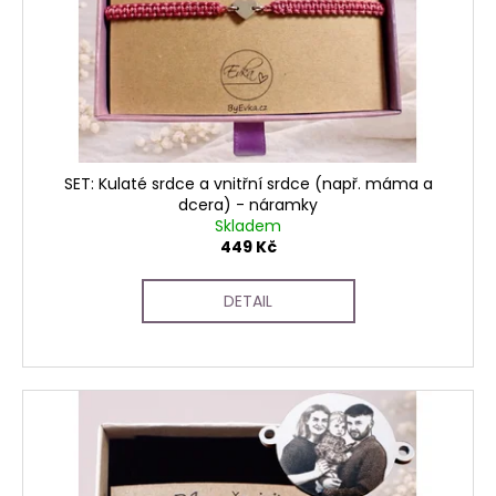
r
k
a
o
t
j
d
ů
í
u
t
k
?
t
ů
SET: Kulaté srdce a vnitřní srdce (např. máma a
dcera) - náramky
Skladem
449 Kč
HLEDAT
DETAIL